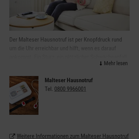
Der Malteser Hausnotruf ist per Knopfdruck rund
um die Uhr erreichbar und hilft, wenn es darauf
ankommt. Ein Sturz, ein plötzlicher Schwächeanfall
oder Schlimmeres – mit dem Alter steigt die Sorge
vor den kleinen oder großen Notfällen im Alltag. Wie
Malteser Hausnotruf
gut, wenn immer jemand da ist: Mit dem Malteser
Tel.
0800 9966001
Hausnotruf können Sie oder Ihre Angehörigen allein
weiter selbstbestimmt und unbeschwert zu Hause
in Esslingen leben. Das kleine, handliche Gerät kann
wie eine Armbanduhr am Handgelenk getragen
werden oder auf Wunsch auch als Halskette.
Weitere Informationen zum Malteser Hausnotruf