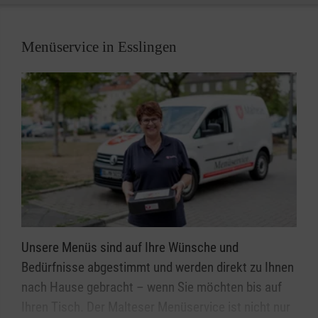
verbringen. Auch gemeinsame Feste und Aktivitäten
drinnen und draußen kommen nicht zu kurz.
Menüservice in Esslingen
Viele Angehörige, die für einen Menschen mit
Demenz sorgen, sind berufstätig oder haben
regelmäßige Verpflichtungen. Sie brauchen
Entlastung im Alltag und das Wissen, dass ihre
Lieben in guten Händen sind. Den Malteser
Tagestreff in Esslingen bietet eine Umgebung mit
Halt gebenden Tagesstrukturen, gezielter Förderung
alltagspraktischer Fähigkeiten und individuellen
Aktivierungsmöglichkeiten.
Unsere Menüs sind auf Ihre Wünsche und
Bedürfnisse abgestimmt und werden direkt zu Ihnen
nach Hause gebracht – wenn Sie möchten bis auf
Ihren Tisch. Der Malteser Menüservice ist nicht nur