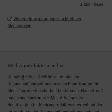
irgendein „Essen auf Rädern“ oder Mahlzeitendienst.
Wir stehen für gute, gesunde Ernährung, eine
leckere Menü-Auswahl und nicht zuletzt für die
Weitere Informationen zum Malteser
Freude am persönlichen Kontakt.
Menüservice
Lassen Sie sich beraten und erhalten weitere
Informationen zum Malteser Menüservice in
Esslingen.
Rufen Sie uns jetzt gebührenfrei unter
0800 3020103
Medizinproduktesicherheit
an und bestellen Sie Ihr erstes Menü.
Gemäß § 6 Abs. 1 MPBetreibV müssen
Gesundheitseinrichtungen einen Beauftragten für
Medizinproduktesicherheit bestimmen. Nach Abs. 4
muss eine Funktions-E-Mail-Adresse des
Beauftragten für Medizinproduktesicherheit auf der
Internetseite der Gesundheitseinrichtung bekannt