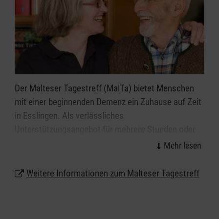
Der Malteser Tagestreff (MalTa) bietet Menschen
mit einer beginnenden Demenz ein Zuhause auf Zeit
in Esslingen. Als verlässliches
Unterstützungsangebot für mehrere Stunden oder
mehrere Tage in der Woche. Gearbeitet wird nach
dem schwedischen
Silviahemmet-Konzept
. Der
Tagestreff bietet eine Umgebung mit Halt und
Weitere Informationen zum Malteser Tagestreff
Orientierung gebenden Tagesstrukturen. Die Gäste
haben die Möglichkeit, die Tage in Gemeinschaft mit
geliebten und selbst bestimmten Aktivitäten zu