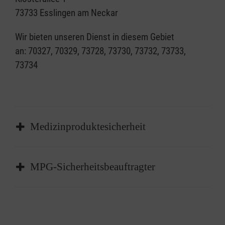
73733 Esslingen am Neckar
Wir bieten unseren Dienst in diesem Gebiet
an: 70327, 70329, 73728, 73730, 73732, 73733,
73734
Medizinproduktesicherheit
MPG-Sicherheitsbeauftragter
Medizinproduktesicherheit
Gemäß § 6 Abs. 1 MPBetreibV müssen
Gesundheitseinrichtungen einen
MPG-Sicherheitsbeauftragter
Beauftragten für Medizinprodukte-