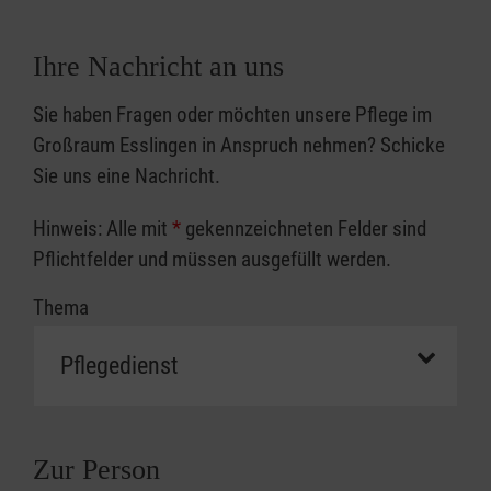
Unseren MPG-Sicherheitsbeauftragten
sicherheit bestimmen. Nach Abs. 4 muss
erreichen Sie per E-Mail:
eine Funktions-E-Mail-Adresse des
Ihre Nachricht an uns
mpg-sicherheit.apd@malteser.org
Beauftragten für Medizinprodukte-
sicherheit auf der Internetseite der
Sie haben Fragen oder möchten unsere Pflege im
Gesundheitseinrichtung bekannt
Großraum Esslingen in Anspruch nehmen? Schicke
gemacht werden.
Sie uns eine Nachricht.
Hinweis: Alle mit
*
gekennzeichneten Felder sind
Pflichtfelder und müssen ausgefüllt werden.
Thema
Zur Person