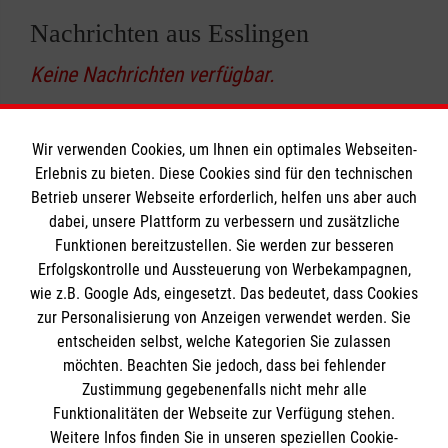
Nachrichten aus Esslingen
Keine Nachrichten verfügbar.
Wir verwenden Cookies, um Ihnen ein optimales Webseiten-
Erlebnis zu bieten. Diese Cookies sind für den technischen
Informationen
Betrieb unserer Webseite erforderlich, helfen uns aber auch
dabei, unsere Plattform zu verbessern und zusätzliche
Funktionen bereitzustellen. Sie werden zur besseren
Erfolgskontrolle und Aussteuerung von Werbekampagnen,
Impressum
wie z.B. Google Ads, eingesetzt. Das bedeutet, dass Cookies
Datenschutz
Die Malteser
zur Personalisierung von Anzeigen verwendet werden. Sie
Barrierefreiheit
entscheiden selbst, welche Kategorien Sie zulassen
Kontakt
möchten. Beachten Sie jedoch, dass bei fehlender
Malteser in Deutschland
Zustimmung gegebenenfalls nicht mehr alle
Malteserorden
Funktionalitäten der Webseite zur Verfügung stehen.
Spendenkonto
Weitere Infos finden Sie in unseren speziellen Cookie-
Sharepoint