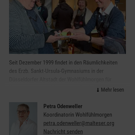
Seit Dezember 1999 findet in den Räumlichkeiten
des Erzb. Sankt-Ursula-Gymnasiums in der
Düsseldorfer Altstadt der Wohlfühlmorgen für
Wohnungslose und Arme statt. Der Leitsatz der
Malteser
„Bezeugung des Glaubens und Hilfe den
Bedürftigen“
findet hierbei eine sichtbare
Petra Odenweller
Umsetzung.
Koordinatorin Wohlfühlmorgen
petra.odenweller@malteser.org
Entstanden aus einer spontanen Idee nach einer
Nachricht senden