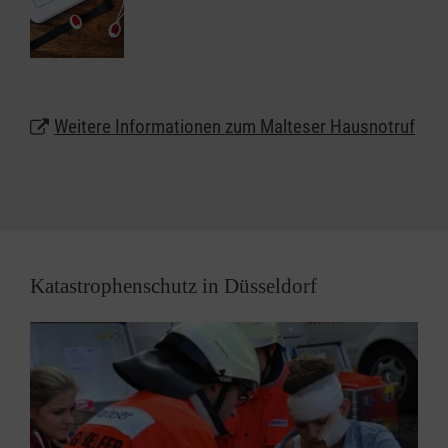
weiter selbstbestimmt und unbeschwert zu Hause in
Düsseldorf leben. Das kleine, handliche Gerät kann
wie eine Armbanduhr am Handgelenk getragen
werden oder auf Wunsch auch als Halskette.
Weitere Informationen zum Malteser Hausnotruf
Lassen Sie sich unter
0800 9966001
gebührenfrei
beraten und erhalten weitere Informationen zum
Malteser Hausnotruf in Düsseldorf.
Katastrophenschutz in Düsseldorf