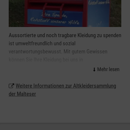
Aussortierte und noch tragbare Kleidung zu spenden
ist umweltfreundlich und sozial
verantwortungsbewusst. Mit gutem Gewissen
können Sie Ihre Kleidung bei uns in
Düsseldorf abgeben. Wir garantieren eine faire und
extern überprüfte, karitative Verwertung. Mit den
Erlösen aus dem Verkauf Ihrer Altkleiderspenden
Weitere Informationen zur Altkleidersammlung
finanzieren wir unsere sozialen und humanitären
der Malteser
Projekte, die wir für Betroffene kostenlos anbieten.
Standorte der Altkleidercontainer in Düsseldorf:
Fürstenwall 206, 40215 Düsseldorf