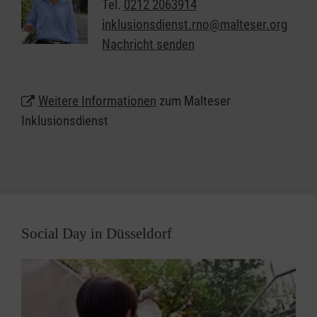
Tel.
0212 2063914
nachdem was die Kinder und Jugendlichen
inklusionsdienst.rno@malteser.org
brauchen, und im Einklang mit den Vorgaben der
Nachricht senden
Kostenträger.
Weitere Informationen
zum Malteser
Inklusionsdienst
Social Day in Düsseldorf