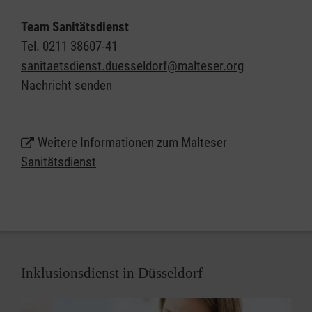
wirksame Hilfe in der Notfallvorsorge.
Team Sanitätsdienst
Veranstaltungen ab einer gewissen Dimension bzw.
Tel.
0211 38607-41
mit einer bestimmten Charakteristik erfordern einen
sanitaetsdienst.duesseldorf@malteser.org
qualifizierten Sanitätsdienst. Überall da, wo viele
Nachricht senden
Menschen zusammenkommen, erhöht sich
naturgemäß das Notfallrisiko. Neben der freiwilligen
Absicherung umsichtiger Veranstalter ergibt sich
Weitere Informationen zum Malteser
die Notwendigkeit eines Sanitätsdienstes nicht
Sanitätsdienst
zuletzt aus gesetzlichen Vorschriften und zum
Beispiel den Auflagen von Sportverbänden für die
Durchführung von Wettkämpfen.
Inklusionsdienst in Düsseldorf