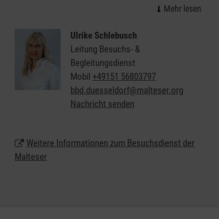
ein offenes Ohr und gehen mit viel
Einfühlungsvermögen auf die persönliche
Lebenssituation der älteren Menschen ein. Hier ist
Ulrike Schlebusch
Raum für die persönlichen Bedürfnisse, für die
Leitung Besuchs- &
Lebensgeschichte und das aktuelle Befinden. Kleine
Begleitungsdienst
Handreichungen im Alltag, ein Spaziergang ins
Mobil
+49151 56803797
Grüne, ein Besuch im Stadtcafé bereiten
bbd.duesseldorf@malteser.org
Lebensfreude und stimmen zuversichtlich.
Nachricht senden
Weitere Informationen zum Besuchsdienst der
Malteser