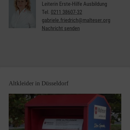
trösten (also seelisch betreuen), wie sie selbst
Leiterin Erste-Hilfe Ausbildung
helfen (also einfache Verbände anlegen) und wie sie
Tel.
0211 38607-32
schnell Hilfe holen (also den Notruf richtig
gabriele.friedrich@malteser.org
absetzen) können.
Nachricht senden
„Abenteuer Helfen“ ist modular aufgebaut und
richtet sich an Altersgruppen zwischen vier und 16
Jahren.
Altkleider in Düsseldorf