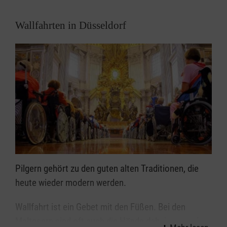
identifizieren und damit die Menschen in unserer
Wallfahrten in Düsseldorf
Stadt unterstützen.
Pilgern gehört zu den guten alten Traditionen, die
heute wieder modern werden.
Wallfahrt ist ein Gebet mit den Füßen. Bei den
Maltesern sind oft auch die Hände dabei, wenn sie