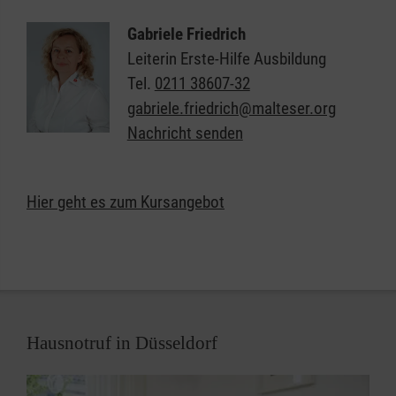
Themen Kindernotfälle und Sportunfälle - praxisnah
und immer aktuell.
Gabriele Friedrich
Leiterin Erste-Hilfe Ausbildung
Gerne beraten wir Sie auch bei der Auswahl eines
Tel.
0211 38607-32
Kurses
: Wenn Sie einen individuellen Kurs für Ihre
gabriele.friedrich@malteser.org
speziellen Bedürfnisse möchten, melden Sie sich
Nachricht senden
einfach bei uns. Wir helfen Ihnen gerne weiter.
Mehr Informationen zu den Erste-Hilfe- und Pflege-
Hier geht es zum Kursangebot
Kursen
Hausnotruf in Düsseldorf