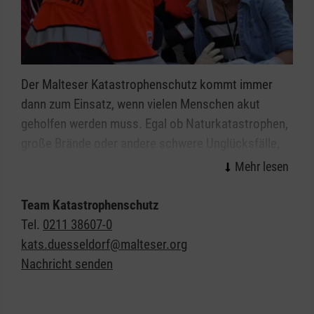
Der Malteser Katastrophenschutz kommt immer
dann zum Einsatz, wenn vielen Menschen akut
geholfen werden muss. Egal ob Naturkatastrophen,
große Brände oder andere schwere Unglücksfälle,
die ehrenamtlichen Einsatzkräfte helfen bei allen
Ereignissen, in denen die Kräfte von Feuerwehr und
Rettungsdienst nicht ausreichen.
Team Katastrophenschutz
Tel.
0211 38607-0
Organisiert in einzelnen Einsatzgruppen sind unsere
kats.duesseldorf@malteser.org
Helferinnen und Helfer Spezialisten in den Bereichen
Nachricht senden
Sanitätsdienst, Technik, Betreuung und
Kommunikation/Führung. In all diesen Bereichen