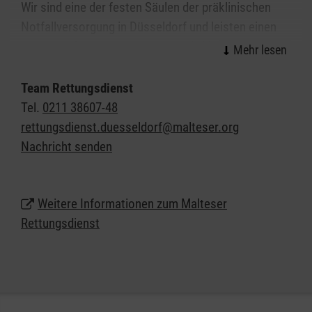
Wir sind eine der festen Säulen der präklinischen
Notfallversorgung in Düsseldorf und leisten einen
wichtigen Beitrag für eine optimale Versorgung von
Notfallpatientinnen und -patienten und Erkrankten.
Team Rettungsdienst
Für die Landeshauptstadt Düsseldorf besetzen wir
Tel.
0211 38607-48
zwei RTW und fünf KTW. Zusätzlich wird von uns der
rettungsdienst.duesseldorf@malteser.org
kommunale Rettungsdienst im Bedarfsfall, z.B. bei
Nachricht senden
großen Einsatzlagen und der überörtlichen Hilfe mit
je einem RTW und/oder KTW unterstützt. Ein großer
Teil des Fuhrparks wurde Ende 2022 beschafft und
Weitere Informationen zum Malteser
entspricht modernsten Anforderungen, wie z.B.
Rettungsdienst
elektro-hydraulischen Tragen auf RTW und KTW.
Als einer der größten Arbeitgeber am Markt bieten
die Malteser attraktive Bedingungen für unsere
Mitarbeiterinnen und Mitarbeiter und vielfältige