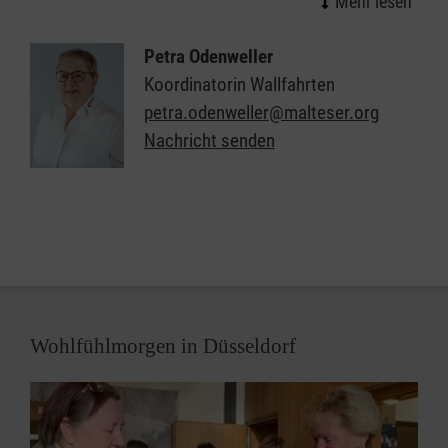
Rollstühle schieben oder Krankentragen heben.
Altötting und Kevelaer sind ebenso Ziele ihrer
Petra Odenweller
großen Pilgerfahrten wie etwa Rom. Der Lourdes-
Koordinatorin Wallfahrten
Krankendienst der Malteser begleitet und pflegt
petra.odenweller@malteser.org
Kranke und Schwerbehinderte auf der Reise und am
Nachricht senden
Wallfahrtsort. Ehrenamtliche Helfer kümmern sich
rund um die Uhr um die Kranken, Ärzte sorgen für
die medizinische Betreuung, Priester für die
geistliche Begleitung.
Wohlfühlmorgen in Düsseldorf