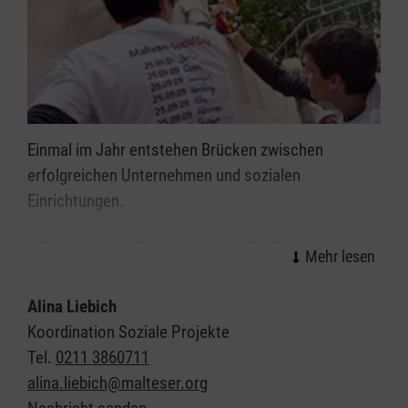
Einmal im Jahr entstehen Brücken zwischen
erfolgreichen Unternehmen und sozialen
Einrichtungen.
Am Social Day engagieren sich Unternehmen für das
Gemeinwohl. Sie stellen Mitarbeiter für soziale
Projekte frei. Das Konzept ist so einfach wie
Alina Liebich
nachhaltig: Teams aus den teilnehmenden
Koordination Soziale Projekte
Unternehmen helfen bedürftigen Menschen und
Tel.
0211 3860711
sozialen Einrichtungen. Renovierungs- und
alina.liebich@malteser.org
Bauprojekte, gemeinsame Ausflüge mit Kindern,