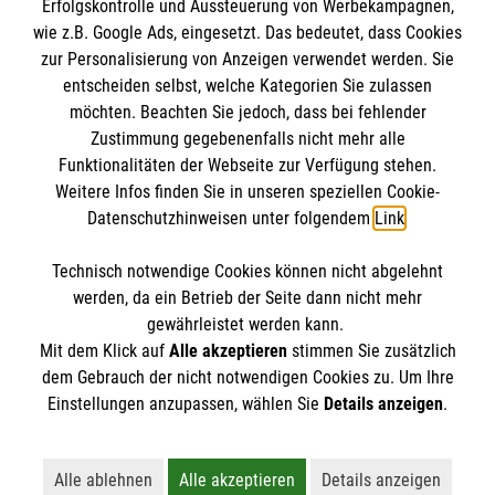
Erfolgskontrolle und Aussteuerung von Werbekampagnen,
Impressum
wie z.B. Google Ads, eingesetzt. Das bedeutet, dass Cookies
Datenschutz
Die Malteser
zur Personalisierung von Anzeigen verwendet werden. Sie
Kontakt
entscheiden selbst, welche Kategorien Sie zulassen
möchten. Beachten Sie jedoch, dass bei fehlender
Malteser in Deutschland
Zustimmung gegebenenfalls nicht mehr alle
Malteserorden
Funktionalitäten der Webseite zur Verfügung stehen.
Spendenkonto
Weitere Infos finden Sie in unseren speziellen Cookie-
Sharepoint
Datenschutzhinweisen unter folgendem
Link
.
Empfänger: Malteser Hilfsdienst e.V. Ortsverein
Technisch notwendige Cookies können nicht abgelehnt
Drensteinfurt
So finden Sie uns
werden, da ein Betrieb der Seite dann nicht mehr
Bank: Pax-Bank
gewährleistet werden kann.
Mit dem Klick auf
Alle akzeptieren
stimmen Sie zusätzlich
IBAN: DE26370601201201214080
Sendenhorster Straße 6
dem Gebrauch der nicht notwendigen Cookies zu. Um Ihre
BIC / S.W.I.F.T.: GENODED1PA7
Der Malteser Hilfsdienst e.V. ist als eingetragene
Einstellungen anzupassen, wählen Sie
Details anzeigen
.
48317 Drensteinfurt
gemeinnützige Organisation von der Körperschaft- und
Telefon: 02508 8880
Gewerbesteuer befreit.
Email:
info.drensteinfurt@malteser.org
Alle ablehnen
Alle akzeptieren
Details anzeigen