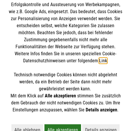
Erfolgskontrolle und Aussteuerung von Werbekampagnen,
Impressum
wie z.B. Google Ads, eingesetzt. Das bedeutet, dass Cookies
Datenschutz
Die Malteser
zur Personalisierung von Anzeigen verwendet werden. Sie
Kontakt
entscheiden selbst, welche Kategorien Sie zulassen
möchten. Beachten Sie jedoch, dass bei fehlender
Malteser in Deutschland
Zustimmung gegebenenfalls nicht mehr alle
Funktionalitäten der Webseite zur Verfügung stehen.
Malteserorden
Spendenkonto
Weitere Infos finden Sie in unseren speziellen Cookie-
Sharepoint
Datenschutzhinweisen unter folgendem
Link
.
Empfänger: Malteser Hilfsdienst e.V. Ortsverein
Technisch notwendige Cookies können nicht abgelehnt
Drensteinfurt
So finden Sie uns
werden, da ein Betrieb der Seite dann nicht mehr
Bank: Pax-Bank
gewährleistet werden kann.
Mit dem Klick auf
Alle akzeptieren
stimmen Sie zusätzlich
IBAN: DE26370601201201214080
Sendenhorster Straße 6
dem Gebrauch der nicht notwendigen Cookies zu. Um Ihre
BIC / S.W.I.F.T.: GENODED1PA7
Der Malteser Hilfsdienst e.V. ist als eingetragene
Einstellungen anzupassen, wählen Sie
Details anzeigen
.
48317 Drensteinfurt
gemeinnützige Organisation von der Körperschaft- und
Telefon: 02508 8880
Gewerbesteuer befreit.
Email:
info.drensteinfurt@malteser.org
Alle ablehnen
Alle akzeptieren
Details anzeigen