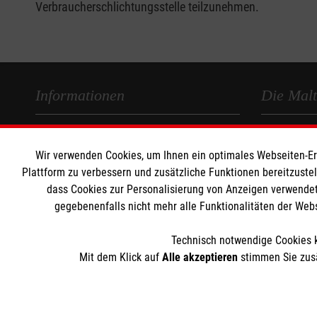
Verbraucherschlichtungsstelle teilzunehmen.
Informationen
Die Malt
Impressum
Malteser in
Wir verwenden Cookies, um Ihnen ein optimales Webseiten-Erle
Datenschutz
Malteseror
Plattform zu verbessern und zusätzliche Funktionen bereitzuste
Kontakt
Sharepoint
dass Cookies zur Personalisierung von Anzeigen verwendet
gegebenenfalls nicht mehr alle Funktionalitäten der Web
Technisch notwendige Cookies k
Mit dem Klick auf
Alle akzeptieren
stimmen Sie zusä
Der Malteser Hilfsdienst e.V. ist als eingetragene gemeinnü