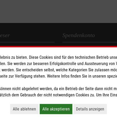
eser
Spendenkonto
 Deutschland
Empfänger: Malteser Hilfsdienst
bnis zu bieten. Diese Cookies sind für den technischen Betrieb unse
den
Ortsverein Drensteinfurt
llen. Sie werden zur besseren Erfolgskontrolle und Aussteuerung von
Bank: Pax-Bank für Kirche und
 werden. Sie entscheiden selbst, welche Kategorien Sie zulassen mö
IBAN: DE26370601201201214
seite zur Verfügung stehen. Weitere Infos finden Sie in unseren spe
BIC / S.W.I.F.T.: GENODED1
önnen nicht abgelehnt werden, da ein Betrieb der Seite dann nicht 
tzlich dem Gebrauch der nicht notwendigen Cookies zu. Um Ihre Ein
tzige Organisation von der Körperschaft- und Gewerbesteuer befreit.
Alle ablehnen
Alle akzeptieren
Details anzeigen
Lehnt alle nicht-essentiellen Cookies ab
Akzeptiert alle Cookies einschließl
Öffnet detaillie