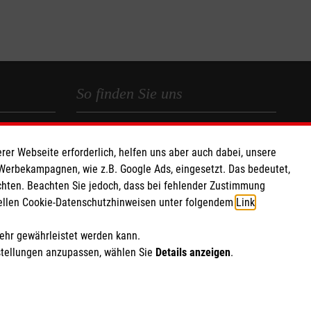
So finden Sie uns
 e.V.
Sendenhorster Straße 6
rer Webseite erforderlich, helfen uns aber auch dabei, unsere
48317 Drensteinfurt
 Werbekampagnen, wie z.B. Google Ads, eingesetzt. Das bedeutet,
 Caritas eG
Telefon: 02508 8880
chten. Beachten Sie jedoch, dass bei fehlender Zustimmung
080
Email:
info.drensteinfurt@malteser.org
ziellen Cookie-Datenschutzhinweisen unter folgendem
Link
.
PA7
mehr gewährleistet werden kann.
stellungen anzupassen, wählen Sie
Details anzeigen
.
ich Marketing und Analyse
rte Cookie-Einstellungen