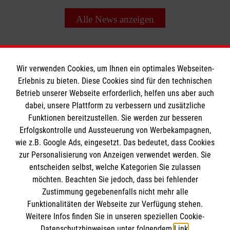
Alle News anzeigen
Wir verwenden Cookies, um Ihnen ein optimales Webseiten-
Erlebnis zu bieten. Diese Cookies sind für den technischen
Betrieb unserer Webseite erforderlich, helfen uns aber auch
Informationen
dabei, unsere Plattform zu verbessern und zusätzliche
Funktionen bereitzustellen. Sie werden zur besseren
Erfolgskontrolle und Aussteuerung von Werbekampagnen,
Impressum
wie z.B. Google Ads, eingesetzt. Das bedeutet, dass Cookies
Datenschutz
Die Malteser
zur Personalisierung von Anzeigen verwendet werden. Sie
Kontakt
entscheiden selbst, welche Kategorien Sie zulassen
möchten. Beachten Sie jedoch, dass bei fehlender
Malteser in Deutschland
Zustimmung gegebenenfalls nicht mehr alle
Funktionalitäten der Webseite zur Verfügung stehen.
Malteserorden
Spendenkonto
Weitere Infos finden Sie in unseren speziellen Cookie-
Sharepoint
Datenschutzhinweisen unter folgendem
Link
.