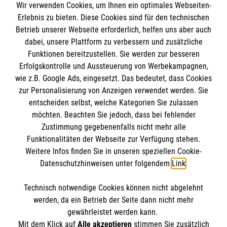
im Malteser Rettungsdienst und den
Die Malteser
Wir verwenden Cookies, um Ihnen ein optimales Webseiten-
Presse
Erlebnis zu bieten. Diese Cookies sind für den technischen
Einsatzdiensten der Malteser können Sie unter
Betrieb unserer Webseite erforderlich, helfen uns aber auch
gmb_mpg@malteser.org
kontaktieren.
dabei, unsere Plattform zu verbessern und zusätzliche
Malteserorden
Funktionen bereitzustellen. Sie werden zur besseren
Malteser Jugend
Spendenkonto
Erfolgskontrolle und Aussteuerung von Werbekampagnen,
Malteser International
wie z.B. Google Ads, eingesetzt. Das bedeutet, dass Cookies
Sharepoint
zur Personalisierung von Anzeigen verwendet werden. Sie
Empfänger: Malteser Hilfsdienst e.V.
entscheiden selbst, welche Kategorien Sie zulassen
Bank: Pax-Bank für Kirche und Caritas eG
möchten. Beachten Sie jedoch, dass bei fehlender
So finden Sie uns
Zustimmung gegebenenfalls nicht mehr alle
IBAN: DE95 3706 0120 1201 2092 49
Funktionalitäten der Webseite zur Verfügung stehen.
BIC: GENODED1PA7
Weitere Infos finden Sie in unseren speziellen Cookie-
Bebelstraße 38
Soziale Netzwerke
Datenschutzhinweisen unter folgendem
Link
.
21614 Buxtehude
Telefon:
04161 71850
Technisch notwendige Cookies können nicht abgelehnt
Accordion 2
werden, da ein Betrieb der Seite dann nicht mehr
Email:
malteser.buxtehude@malteser.org
gewährleistet werden kann.
Mit dem Klick auf
Alle akzeptieren
stimmen Sie zusätzlich