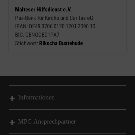
Monat passt)
Malteser Hilfsdienst e.V.
Pax-Bank für Kirche und Caritas eG
Wir bieten ein tolles Team fahrradbegeisterter
IBAN: DE49 3706 0120 1201 2090 10
Menschen, eine entspannte Einarbeitung,
BIC: GENODED1PA7
Versicherungsschutz und eine flexible
Stichwort:
Rikscha Buxtehude
Einsatzplanung.
Wenn Du Lust hast mitzuhelfen, schreib uns
eine Mail an
malteser.buxtehude (at)
malteser.org
. Unser Leitungsteam bespricht
gerne alles Weitere mit Dir!
Informationen
Wir freuen uns Dich kennenzulernen!
Impressum
MPG Ansprechpartner
Datenschutz