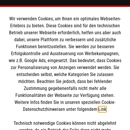
Barrierefreiheit
Den Beauftragten für Medizinproduktesicherheit
Kontakt
im Malteser Rettungsdienst und den
Die Malteser
Wir verwenden Cookies, um Ihnen ein optimales Webseiten-
Presse
Einsatzdiensten der Malteser können Sie unter
Erlebnis zu bieten. Diese Cookies sind für den technischen
Betrieb unserer Webseite erforderlich, helfen uns aber auch
gmb_mpg@malteser.org
kontaktieren.
dabei, unsere Plattform zu verbessern und zusätzliche
Malteserorden
Funktionen bereitzustellen. Sie werden zur besseren
Malteser Jugend
Spendenkonto
Erfolgskontrolle und Aussteuerung von Werbekampagnen,
Malteser International
wie z.B. Google Ads, eingesetzt. Das bedeutet, dass Cookies
Sharepoint
zur Personalisierung von Anzeigen verwendet werden. Sie
Empfänger: Malteser Hilfsdienst e.V.
entscheiden selbst, welche Kategorien Sie zulassen
Bank: Pax-Bank für Kirche und Caritas eG
möchten. Beachten Sie jedoch, dass bei fehlender
So finden Sie uns
Zustimmung gegebenenfalls nicht mehr alle
IBAN: DE95 3706 0120 1201 2092 49
Funktionalitäten der Webseite zur Verfügung stehen.
BIC: GENODED1PA7
Weitere Infos finden Sie in unseren speziellen Cookie-
Bebelstraße 38
Soziale Netzwerke
Datenschutzhinweisen unter folgendem
Link
.
21614 Buxtehude
Telefon:
04161 71850
Technisch notwendige Cookies können nicht abgelehnt