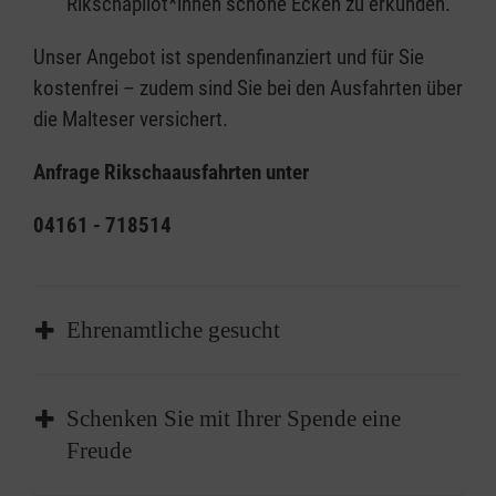
Rikschapilot*innen schöne Ecken zu erkunden.
Unser Angebot ist spendenfinanziert und für Sie
kostenfrei – zudem sind Sie bei den Ausfahrten über
die Malteser versichert.
Anfrage
Rikschaausfahrten unter
04161 - 718514
Ehrenamtliche gesucht
Du hast Lust ehrenamtlich mitzuwirken?
Schenken Sie mit Ihrer Spende eine
Freude
Für unser Team suchen wir...