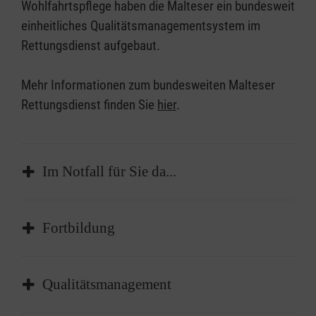
Wohlfahrtspflege haben die Malteser ein bundesweit
einheitliches Qualitätsmanagementsystem im
Rettungsdienst aufgebaut.
Mehr Informationen zum bundesweiten Malteser
Rettungsdienst finden Sie
hier
.
Im Notfall für Sie da...
Die Malteser Buxtehude halten einen
Fortbildung
ehrenamtlich besetzten Bereitschafts-
Rettungswagen vor, der im Bedarfsfall durch
Einen großen Wert legen wir auf regelmäßige
die Rettungsleitstelle Stade alarmiert wird. Im
Qualitätsmanagement
Fortbildung unserer ehrenamtlichen
Einsatzfall wird durch unsere Bereitschaft
Helferinnen und Helfer. Dazu tragen auch