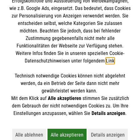
Erfolgskontrolle und Aussteuerung von Werbekampagnen,
Harald Sieber, Auditor bei der "Deutschen
Malteser International
wie z.B. Google Ads, eingesetzt. Das bedeutet, dass Cookies
Gesellschaft für Qualitätssicherung" (DQS)
Sharepoint
zur Personalisierung von Anzeigen verwendet werden. Sie
Empfänger: Malteser Hilfsdienst e.V.
betont:
"In den gesetzesrelevanten Bereichen
entscheiden selbst, welche Kategorien Sie zulassen
Hygiene und Medizin-Produkte-Gesetz macht
Bank: Pax-Bank für Kirche und Caritas eG
möchten. Beachten Sie jedoch, dass bei fehlender
So finden Sie uns
Zustimmung gegebenenfalls nicht mehr alle
den Malteser keiner etwas vor. Den Kollegen
IBAN: DE95 3706 0120 1201 2092 49
Funktionalitäten der Webseite zur Verfügung stehen.
vor Ort kann ich da nichts mehr beibringen.
BIC: GENODED1PA7
Weitere Infos finden Sie in unseren speziellen Cookie-
Bebelstraße 38
Für mich und die DQS ist das
Soziale Netzwerke
Datenschutzhinweisen unter folgendem
Link
.
21614 Buxtehude
Qualitätssicherungs-System der Malteser
eines der Besten."
Telefon:
04161 71850
Technisch notwendige Cookies können nicht abgelehnt
Accordion 2
werden, da ein Betrieb der Seite dann nicht mehr
Email:
malteser.buxtehude@malteser.org
Trotz steigendem Kostendruck legt der
gewährleistet werden kann.
Malteser Rettungsdienst größten Wert auf
Mit dem Klick auf
Alle akzeptieren
stimmen Sie zusätzlich
dem Gebrauch der nicht notwendigen Cookies zu. Um Ihre
Qualität, denn schließlich geht es hier um
Der Malteser Hilfsdienst e.V. ist als eingetragene
Einstellungen anzupassen, wählen Sie
Details anzeigen
.
Menschenleben. Siebert hob dazu besonders
gemeinnützige Organisation von der Körperschaft- und
hervor, dass die
neuesten medizinischen
Gewerbesteuer befreit.
Versorgungsstandards zum Wohl des
Alle ablehnen
Alle akzeptieren
Details anzeigen