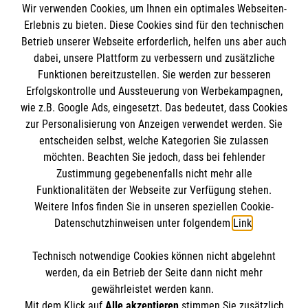
im Malteser Rettungsdienst und den
Die Malteser
Wir verwenden Cookies, um Ihnen ein optimales Webseiten-
Presse
Einsatzdiensten der Malteser können Sie unter
Erlebnis zu bieten. Diese Cookies sind für den technischen
Betrieb unserer Webseite erforderlich, helfen uns aber auch
gmb_mpg@malteser.org
kontaktieren.
dabei, unsere Plattform zu verbessern und zusätzliche
Malteserorden
Funktionen bereitzustellen. Sie werden zur besseren
Malteser Jugend
Spendenkonto
Erfolgskontrolle und Aussteuerung von Werbekampagnen,
Malteser International
wie z.B. Google Ads, eingesetzt. Das bedeutet, dass Cookies
Sharepoint
zur Personalisierung von Anzeigen verwendet werden. Sie
Empfänger: Malteser Hilfsdienst e.V.
entscheiden selbst, welche Kategorien Sie zulassen
Bank: Pax-Bank für Kirche und Caritas eG
möchten. Beachten Sie jedoch, dass bei fehlender
So finden Sie uns
Zustimmung gegebenenfalls nicht mehr alle
IBAN: DE95 3706 0120 1201 2092 49
Funktionalitäten der Webseite zur Verfügung stehen.
BIC: GENODED1PA7
Weitere Infos finden Sie in unseren speziellen Cookie-
Bebelstraße 38
Soziale Netzwerke
Datenschutzhinweisen unter folgendem
Link
.
21614 Buxtehude
Telefon:
04161 71850
Technisch notwendige Cookies können nicht abgelehnt
Accordion 2
werden, da ein Betrieb der Seite dann nicht mehr
Email:
malteser.buxtehude@malteser.org
gewährleistet werden kann.
Mit dem Klick auf
Alle akzeptieren
stimmen Sie zusätzlich