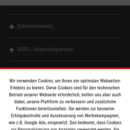
ganz individuell vereinbart, je nach Lebens- und
wird. Was unternommen wird, hängt dabei ganz
Arbeitssituation des Ehrenamtlichen.
von den Interessen, dem Gesundheitszustand
und der "Tagesform" der/des Besuchten ab.
Haben wir Ihr Interesse geweckt? Dann genügt
Informationen
Kurz: Der BBD schenkt einfach Freude.
ein Anruf oder eine Email!
Weitere Informationen erhalten Sie bei Kerstin
Impressum
MPG Ansprechpartner
Knapwerth, Tel.: 04161 / 71 85 14, E-Mail: .
Datenschutz
Barrierefreiheit
Den Beauftragten für Medizinproduktesicherheit
Kontakt
im Malteser Rettungsdienst und den
Die Malteser
Wir verwenden Cookies, um Ihnen ein optimales Webseiten-
Presse
Einsatzdiensten der Malteser können Sie unter
Erlebnis zu bieten. Diese Cookies sind für den technischen
Betrieb unserer Webseite erforderlich, helfen uns aber auch
gmb_mpg@malteser.org
kontaktieren.
dabei, unsere Plattform zu verbessern und zusätzliche
Malteserorden
Funktionen bereitzustellen. Sie werden zur besseren
Malteser Jugend
Spendenkonto
Erfolgskontrolle und Aussteuerung von Werbekampagnen,
Malteser International
wie z.B. Google Ads, eingesetzt. Das bedeutet, dass Cookies
Sharepoint
zur Personalisierung von Anzeigen verwendet werden. Sie