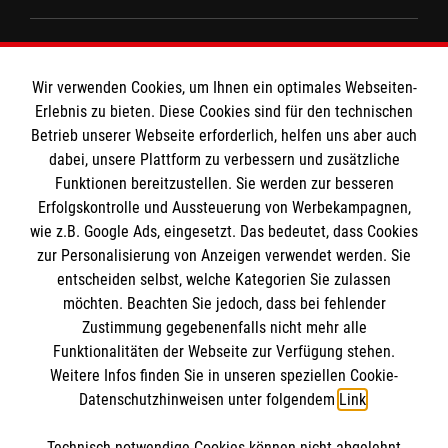
Barrierefreiheit
Den Beauftragten für Medizinproduktesicherheit
Kontakt
im Malteser Rettungsdienst und den
Die Malteser
Wir verwenden Cookies, um Ihnen ein optimales Webseiten-
Presse
Einsatzdiensten der Malteser können Sie unter
Erlebnis zu bieten. Diese Cookies sind für den technischen
Betrieb unserer Webseite erforderlich, helfen uns aber auch
gmb_mpg@malteser.org
kontaktieren.
dabei, unsere Plattform zu verbessern und zusätzliche
Malteserorden
Funktionen bereitzustellen. Sie werden zur besseren
Malteser Jugend
Spendenkonto
Erfolgskontrolle und Aussteuerung von Werbekampagnen,
Malteser International
wie z.B. Google Ads, eingesetzt. Das bedeutet, dass Cookies
Sharepoint
zur Personalisierung von Anzeigen verwendet werden. Sie
Empfänger: Malteser Hilfsdienst e.V.
entscheiden selbst, welche Kategorien Sie zulassen
Bank: Pax-Bank für Kirche und Caritas eG
möchten. Beachten Sie jedoch, dass bei fehlender
So finden Sie uns
Zustimmung gegebenenfalls nicht mehr alle
IBAN: DE95 3706 0120 1201 2092 49
Funktionalitäten der Webseite zur Verfügung stehen.
BIC: GENODED1PA7
Weitere Infos finden Sie in unseren speziellen Cookie-
Bebelstraße 38
Soziale Netzwerke
Datenschutzhinweisen unter folgendem
Link
.
21614 Buxtehude
Telefon:
04161 71850
Technisch notwendige Cookies können nicht abgelehnt