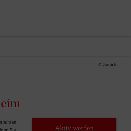
Zurück
heim
 möchten.
Aktiv werden
lden Sie