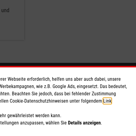
g und
So finden Sie uns
rer Webseite erforderlich, helfen uns aber auch dabei, unsere
 Werbekampagnen, wie z.B. Google Ads, eingesetzt. Das bedeutet,
chten. Beachten Sie jedoch, dass bei fehlender Zustimmung
 e.V.
Lindenstraße 11
ziellen Cookie-Datenschutzhinweisen unter folgendem
Link
.
 Caritas eG
53332 Bornheim
104 76
Telefon: 02227 1514
mehr gewährleistet werden kann.
Email:
stellungen anzupassen, wählen Sie
Details anzeigen
.