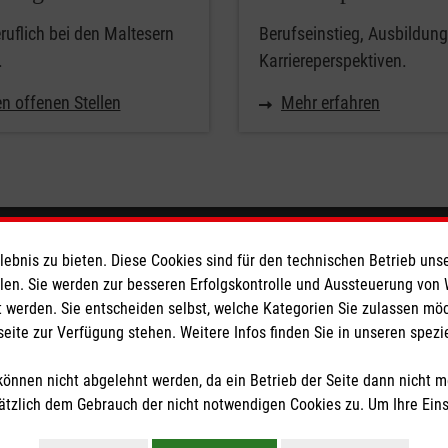
uflich bei den Maltesern
Berufseinstieg, Ausbildun
.
Karriereperspektiven.
n offenen Stellen
Mehr erfahren
eser
Spendenkonto
bnis zu bieten. Diese Cookies sind für den technischen Betrieb unse
llen. Sie werden zur besseren Erfolgskontrolle und Aussteuerung von
 werden. Sie entscheiden selbst, welche Kategorien Sie zulassen mö
 Deutschland
Empfänger: Malteser Hilfsdienst
seite zur Verfügung stehen. Weitere Infos finden Sie in unseren spe
den
Bank: Pax-Bank für Kirche und
IBAN: DE43 3706 0120 1201 2
önnen nicht abgelehnt werden, da ein Betrieb der Seite dann nicht 
BIC: GENODED1PA7
tzlich dem Gebrauch der nicht notwendigen Cookies zu. Um Ihre Ein
tzige Organisation von der Körperschaft- und Gewerbesteuer befreit.