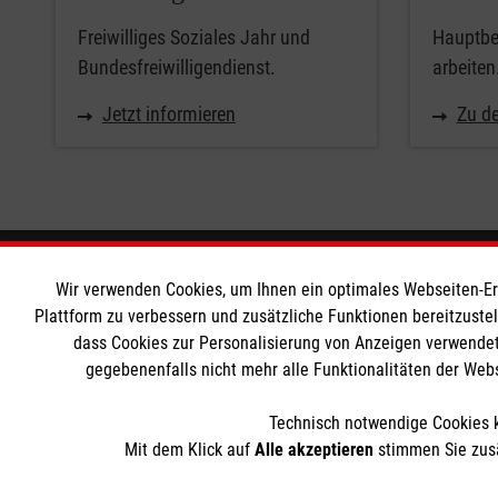
Freiwilliges Soziales Jahr und
Hauptber
Bundesfreiwilligendienst.
arbeiten
Jetzt informieren
Zu de
Informationen
Die Malt
Wir verwenden Cookies, um Ihnen ein optimales Webseiten-Erle
Plattform zu verbessern und zusätzliche Funktionen bereitzuste
dass Cookies zur Personalisierung von Anzeigen verwendet
Impressum
Malteser in
gegebenenfalls nicht mehr alle Funktionalitäten der Web
Datenschutz
Malteseror
Barrierefreiheit
Sharepoint
Technisch notwendige Cookies k
Kontakt
Mit dem Klick auf
Alle akzeptieren
stimmen Sie zusä
Der Malteser Hilfsdienst e.V. ist als eingetragene gemeinnü