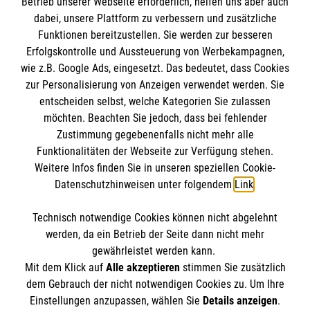
Betrieb unserer Webseite erforderlich, helfen uns aber auch
Informationen
zu tun haben
dabei, unsere Plattform zu verbessern und zusätzliche
Funktionen bereitzustellen. Sie werden zur besseren
Kursdauer:
Erfolgskontrolle und Aussteuerung von Werbekampagnen,
Impressum
9 Unterrichtseinheiten à 45 Minuten
wie z.B. Google Ads, eingesetzt. Das bedeutet, dass Cookies
Datenschutz
Die Malteser
zur Personalisierung von Anzeigen verwendet werden. Sie
Barrierefreiheit
Jetzt Kurs buchen: Erste-Hilfe in
entscheiden selbst, welche Kategorien Sie zulassen
Bildungseinrichtungen
Kontakt
möchten. Beachten Sie jedoch, dass bei fehlender
Malteser in Deutschland
Zustimmung gegebenenfalls nicht mehr alle
Funktionalitäten der Webseite zur Verfügung stehen.
Malteserorden
Spendenkonto
Weitere Infos finden Sie in unseren speziellen Cookie-
Sharepoint
Datenschutzhinweisen unter folgendem
Link
.
Empfänger: Malteser Hilfsdienst e.V.
Technisch notwendige Cookies können nicht abgelehnt
Bank: Pax-Bank für Kirche und Caritas eG
So finden Sie uns
werden, da ein Betrieb der Seite dann nicht mehr
IBAN: DE43 3706 0120 1201 2104 76
gewährleistet werden kann.
Mit dem Klick auf
Alle akzeptieren
stimmen Sie zusätzlich
BIC: GENODED1PA7
Lindenstraße 11
dem Gebrauch der nicht notwendigen Cookies zu. Um Ihre
Der Malteser Hilfsdienst e.V. ist als eingetragene
Einstellungen anzupassen, wählen Sie
Details anzeigen
.
53332 Bornheim