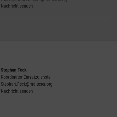
Nachricht senden
Weitere Informationen zum Malteser Hausnotruf
Stephan Feck
Koordinator Einsatzdienste
Stephan.Feck@malteser.org
Nachricht senden