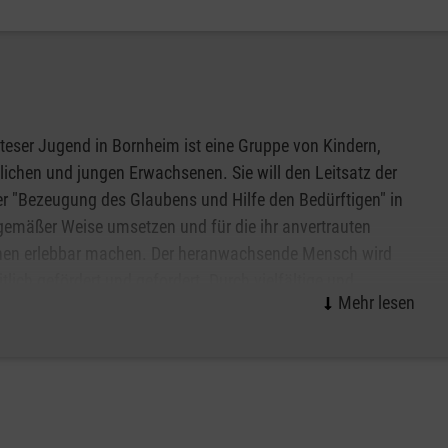
iert in einzelnen Einsatzgruppen sind unsere Helferinnen
, Technik, Betreuung und Kommunikation/Führung. In all
der Fälle bereit sind, sich für ihre Mitmenschen zu
teser Jugend in Bornheim ist eine Gruppe von Kindern,
ichen und jungen Erwachsenen. Sie will den Leitsatz der
r "Bezeugung des Glaubens und Hilfe den Bedürftigen" in
emäßer Weise umsetzen und für die ihr anvertrauten
en erlebbar machen. Der heranwachsende Mensch wird
tlich gefördert und gefordert. Durch vielfältige und
ppenorientierte Angebote wird die Werteentwicklung des
 Menschen geprägt: Verantwortungsbewusstsein,
nicht nur gelehrt, sondern gelebt.
end jeden Menschen, unabhängig seiner Nationalität und
ndliche mit Behinderung ihren Platz in den Gruppen der