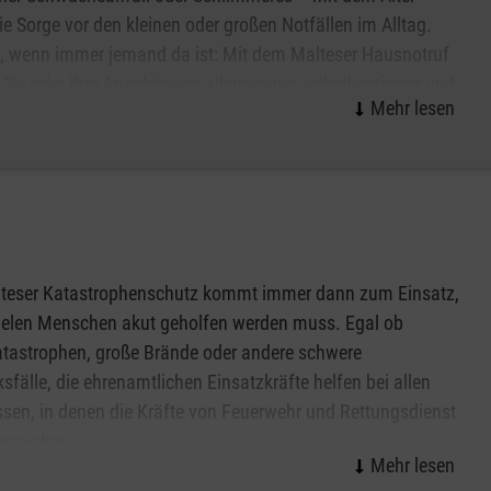
die Sorge vor den kleinen oder großen Notfällen im Alltag.
, wenn immer jemand da ist: Mit dem Malteser Hausnotruf
Sie oder Ihre Angehörigen allein weiter selbstbestimmt und
wert zu Hause in Bornheim leben. Das kleine, handliche
kann wie eine Armbanduhr am Handgelenk getragen werden
f Wunsch auch als Halskette.
n und erhalten weitere Informationen zum Malteser
lteser Katastrophenschutz kommt immer dann zum Einsatz,
ielen Menschen akut geholfen werden muss. Egal ob
tastrophen, große Brände oder andere schwere
sfälle, die ehrenamtlichen Einsatzkräfte helfen bei allen
ssen, in denen die Kräfte von Feuerwehr und Rettungsdienst
usreichen.