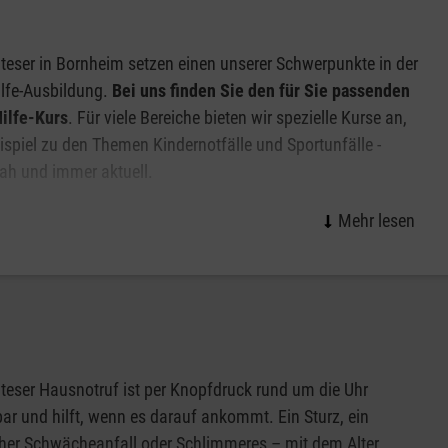
teser in Bornheim setzen einen unserer Schwerpunkte in der
ilfe-Ausbildung.
Bei uns finden Sie den für Sie passenden
ilfe-Kurs
. Für viele Bereiche bieten wir spezielle Kurse an,
spiel zu den Themen Kindernotfälle und Sportunfälle -
ah und immer aktuell.
eraten wir Sie auch bei der Auswahl eines Kurses
: Wenn
en individuellen Kurs für Ihre speziellen Bedürfnisse
en gerne weiter.
teser Hausnotruf ist per Knopfdruck rund um die Uhr
bar und hilft, wenn es darauf ankommt. Ein Sturz, ein
cher Schwächeanfall oder Schlimmeres – mit dem Alter