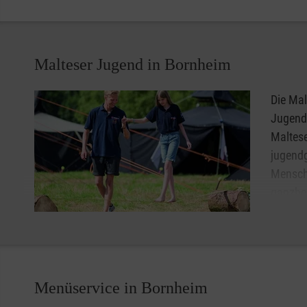
Organis
und Helfer Spezialisten in den Bereichen Sanitätsdienst
diesen Bereichen suchen wir immer Menschen, die im Fall 
engagieren.
Malteser Jugend in Bornheim
Die Mal
Jugendl
Maltese
jugendg
Mensch
ganzhei
zielgru
jungen
Hilfsbereitschaft, Toleranz, Achtung und Respekt werden 
Als christlicher Jugendverband achtet die Malteser Jug
Menüservice in Bornheim
Religion, selbstverständlich haben auch Kinder und Juge