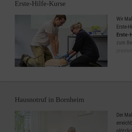
Erste-Hilfe-Kurse
Wir Mal
Erste-H
Erste-H
zum Bei
praxisn
Gerne b
Sie ein
möchten, melden Sie sich einfach bei uns. Wir helfen Ihn
Hausnotruf in Bornheim
Der Mal
erreich
plötzli