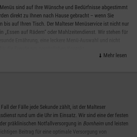
 Menüs sind auf Ihre Wünsche und Bedürfnisse abgestimmt
den direkt zu Ihnen nach Hause gebracht – wenn Sie
 bis auf Ihren Tisch. Der Malteser Menüservice ist nicht nur
in „Essen auf Rädern“ oder Mahlzeitendienst. Wir stehen für
esunde Ernährung, eine leckere Menü-Auswahl und nicht
 für die Freude am persönlichen Kontakt.
Sie sich beraten und erhalten weitere Informationen zum
und bestellen Sie Ihr erstes Menü.
 Fall der Fälle jede Sekunde zählt, ist der Malteser
sdienst rund um die Uhr im Einsatz. Wir sind eine der festen
der präklinischen Notfallversorgung in
Bornheim
und leisten
ichtigen Beitrag für eine optimale Versorgung von