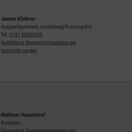
Jasmin Klinkner
Ansprechpartnerin Ausbildung/Kursangebot
Tel.
0151 62853629
Ausbildung.Bornheim@malteser.org
Nachricht senden
Zu unseren Kursen
Malteser Hausnotruf
Bornheim
Hausnotruf.Bornheim@malteser.org