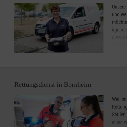
Malteser Jugend.
Unsere
und wer
möchten
irgende
gute, g
zuletzt
Lassen 
Malteser Menüservice in Bornheim.
Rufen Sie uns jetzt gebührenfrei unter 0800 3020103 an 
Rettungsdienst in Bornheim
Weil im
Rettung
Säulen 
einen w