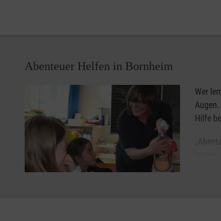
Abenteuer Helfen in Bornheim
Wer ler
Augen. 
Hilfe be
„Abente
lernen 
betreue
und wie
können.
„Abenteuer Helfen“ ist modular aufgebaut und richtet si