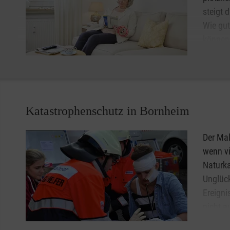
steigt 
Wie gut
können 
unbesch
Gerät 
oder au
Lassen Sie sich unter
0800 9966001
gebührenfrei berate
Katastrophenschutz in Bornheim
Hausnotruf in Bornheim.
Der Ma
wenn v
Naturka
Unglück
Ereigni
nicht a