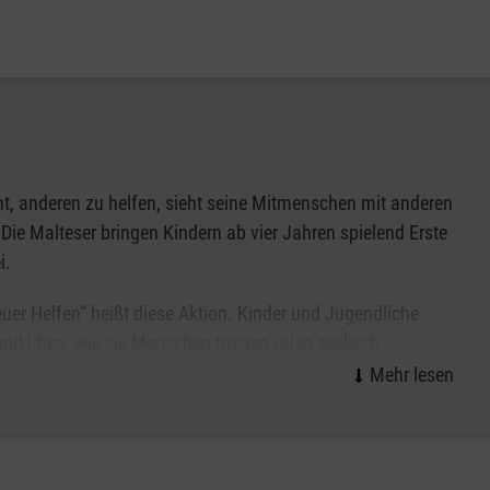
nt, anderen zu helfen, sieht seine Mitmenschen mit anderen
Die Malteser bringen Kindern ab vier Jahren spielend Erste
i.
uer Helfen“ heißt diese Aktion. Kinder und Jugendliche
und üben, wie sie Menschen trösten (also seelisch
n), wie sie selbst helfen (also einfache Verbände anlegen)
 sie schnell Hilfe holen (also den Notruf richtig absetzen)
ch an Altersgruppen zwischen vier und 16 Jahren.