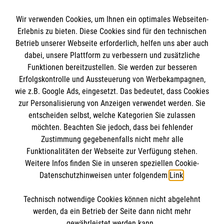
Wir verwenden Cookies, um Ihnen ein optimales Webseiten-
Erlebnis zu bieten. Diese Cookies sind für den technischen
Informationen
Betrieb unserer Webseite erforderlich, helfen uns aber auch
dabei, unsere Plattform zu verbessern und zusätzliche
Funktionen bereitzustellen. Sie werden zur besseren
Erfolgskontrolle und Aussteuerung von Werbekampagnen,
Impressum
wie z.B. Google Ads, eingesetzt. Das bedeutet, dass Cookies
Datenschutz
Die Malteser
zur Personalisierung von Anzeigen verwendet werden. Sie
Kontakt
entscheiden selbst, welche Kategorien Sie zulassen
Barrierefreiheit
möchten. Beachten Sie jedoch, dass bei fehlender
Malteser in Deutschland
Zustimmung gegebenenfalls nicht mehr alle
Malteserorden
Funktionalitäten der Webseite zur Verfügung stehen.
Spendenkonto
Weitere Infos finden Sie in unseren speziellen Cookie-
Sharepoint
Datenschutzhinweisen unter folgendem
Link
.
Empfänger: Malteser Hilfsdienst e.V.
Technisch notwendige Cookies können nicht abgelehnt
IBAN: DE39 3706 0120 1201 2150 10
So finden Sie uns
werden, da ein Betrieb der Seite dann nicht mehr
BIC: GENODED1PA7
gewährleistet werden kann.