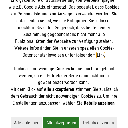
Erfolgskontrolle und Aussteuerung von Werbekampagnen,
Impressum
wie z.B. Google Ads, eingesetzt. Das bedeutet, dass Cookies
Datenschutz
Die Malteser
zur Personalisierung von Anzeigen verwendet werden. Sie
Kontakt
entscheiden selbst, welche Kategorien Sie zulassen
Barrierefreiheit
möchten. Beachten Sie jedoch, dass bei fehlender
Malteser in Deutschland
Zustimmung gegebenenfalls nicht mehr alle
Malteserorden
Funktionalitäten der Webseite zur Verfügung stehen.
Spendenkonto
Weitere Infos finden Sie in unseren speziellen Cookie-
Sharepoint
Datenschutzhinweisen unter folgendem
Link
.
Empfänger: Malteser Hilfsdienst e.V.
Technisch notwendige Cookies können nicht abgelehnt
IBAN: DE39 3706 0120 1201 2150 10
So finden Sie uns
werden, da ein Betrieb der Seite dann nicht mehr
BIC: GENODED1PA7
gewährleistet werden kann.
Mit dem Klick auf
Alle akzeptieren
stimmen Sie zusätzlich
Stichwort: Bockhorst-Rhauderfehn
Schaftrift 1
dem Gebrauch der nicht notwendigen Cookies zu. Um Ihre
Der Malteser Hilfsdienst e.V. ist als eingetragene
Einstellungen anzupassen, wählen Sie
Details anzeigen
.
26817 Rhauderfehn
gemeinnützige Organisation von der Körperschaft- und
Telefon: 04967 9388753
Gewerbesteuer befreit.
Email: ​​​​​​​
Alle ablehnen
Alle akzeptieren
Details anzeigen
Lehnt alle nicht-essentiellen Cookies ab
Akzeptiert alle Cookies einschließl
Öffnet detaillie