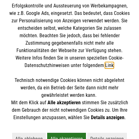
Erfolgskontrolle und Aussteuerung von Werbekampagnen,
Impressum
wie z.B. Google Ads, eingesetzt. Das bedeutet, dass Cookies
Datenschutz
Die Malteser
zur Personalisierung von Anzeigen verwendet werden. Sie
Kontakt
entscheiden selbst, welche Kategorien Sie zulassen
Barrierefreiheit
möchten. Beachten Sie jedoch, dass bei fehlender
Malteser in Deutschland
Zustimmung gegebenenfalls nicht mehr alle
Malteserorden
Funktionalitäten der Webseite zur Verfügung stehen.
Spendenkonto
Weitere Infos finden Sie in unseren speziellen Cookie-
Sharepoint
Datenschutzhinweisen unter folgendem
Link
.
Empfänger: Malteser Hilfsdienst e.V.
Technisch notwendige Cookies können nicht abgelehnt
Bank: Pax-Bank für Kirche und Caritas eG
So finden Sie uns
werden, da ein Betrieb der Seite dann nicht mehr
IBAN: DE55 3706 0120 1201 2020 15
gewährleistet werden kann.
Mit dem Klick auf
Alle akzeptieren
stimmen Sie zusätzlich
BIC: GENODED1PA7
Werner-von-Siemens-Straße 10
dem Gebrauch der nicht notwendigen Cookies zu. Um Ihre
Der Malteser Hilfsdienst e.V. ist als eingetragene
Einstellungen anzupassen, wählen Sie
Details anzeigen
.
86159 Augsburg
gemeinnützige Organisation von der Körperschaft- und
Telefon: 0821 258500
Gewerbesteuer befreit.
Email:
Alle ablehnen
Alle akzeptieren
Details anzeigen