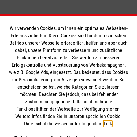
Wir verwenden Cookies, um Ihnen ein optimales Webseiten-
Erlebnis zu bieten. Diese Cookies sind für den technischen
Betrieb unserer Webseite erforderlich, helfen uns aber auch
Informationen
dabei, unsere Plattform zu verbessern und zusätzliche
Funktionen bereitzustellen. Sie werden zur besseren
Erfolgskontrolle und Aussteuerung von Werbekampagnen,
Impressum
wie z.B. Google Ads, eingesetzt. Das bedeutet, dass Cookies
Datenschutz
Die Malteser
zur Personalisierung von Anzeigen verwendet werden. Sie
Barrierefreiheit
entscheiden selbst, welche Kategorien Sie zulassen
Kontakt
möchten. Beachten Sie jedoch, dass bei fehlender
Malteser in Deutschland
Zustimmung gegebenenfalls nicht mehr alle
Funktionalitäten der Webseite zur Verfügung stehen.
Malteserorden
Spendenkonto
Weitere Infos finden Sie in unseren speziellen Cookie-
Sharepoint
Datenschutzhinweisen unter folgendem
Link
.
Empfänger: Malteser Hilfsdienst e.V.