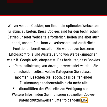
Wir verwenden Cookies, um Ihnen ein optimales Webseiten-
Erlebnis zu bieten. Diese Cookies sind für den technischen
Betrieb unserer Webseite erforderlich, helfen uns aber auch
Informationen
dabei, unsere Plattform zu verbessern und zusätzliche
Funktionen bereitzustellen. Sie werden zur besseren
Erfolgskontrolle und Aussteuerung von Werbekampagnen,
Impressum
wie z.B. Google Ads, eingesetzt. Das bedeutet, dass Cookies
Datenschutz
Die Malteser
zur Personalisierung von Anzeigen verwendet werden. Sie
Barrierefreiheit
entscheiden selbst, welche Kategorien Sie zulassen
Kontakt
möchten. Beachten Sie jedoch, dass bei fehlender
Malteser in Deutschland
Zustimmung gegebenenfalls nicht mehr alle
Funktionalitäten der Webseite zur Verfügung stehen.
Malteserorden
Spendenkonto
Weitere Infos finden Sie in unseren speziellen Cookie-
Sharepoint
Datenschutzhinweisen unter folgendem
Link
.