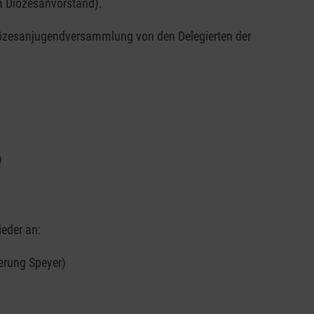
im Diözesanvorstand).
Diözesanjugendversammlung von den Delegierten der
)
eder an:
erung Speyer)