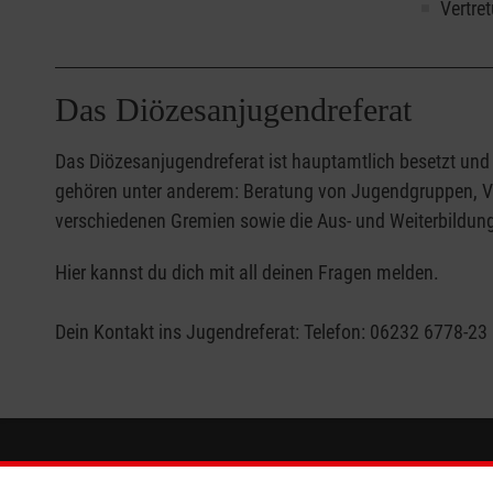
Vertre
Das Diözesanjugendreferat
Das Diözesanjugendreferat ist hauptamtlich besetzt und
gehören unter anderem: Beratung von Jugendgruppen, Ve
verschiedenen Gremien sowie die Aus- und Weiterbildu
Hier kannst du dich mit all deinen Fragen melden.
Dein Kontakt ins Jugendreferat: Telefon: 06232 6778-23 
Informationen
Die Malt