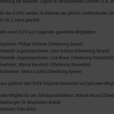
Vertetung der Malteser Jugend in verschiedenen Gremien (z.B. 
eder des DJFKs werden im Rahmen der jährlich stattfindenden 
en für 2 Jahre gewählt.
steht unser DJFK aus folgenden gewählten Mitgliedern:
sprecher: Philipp Ochsner (Gliederung Speyer)
ertretende Jugendsprecherin: Lena Schlate (Gliederung Speyer)
ertretende Jugendsprecherin: Lina Braun (Gliederung Hatzenbühl
vertreter;: Marcel Handrich (Gliederung Burrweiler)
vertreterin: Amina Loukili (Gliederung Speyer)
naus gehören dem DJFK folgende beratende und geborene Mitgli
ndes Mitglied für den Schulsanitätsdienst: Malaak Murad (Glied
seelsorger: Dr. Maximilian Brandt
referent: Felix Bohn