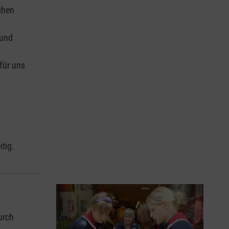
chen
 und
für uns
tig.
urch