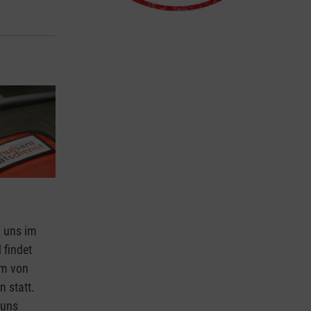
i uns im
 findet
rm von
n statt.
 uns