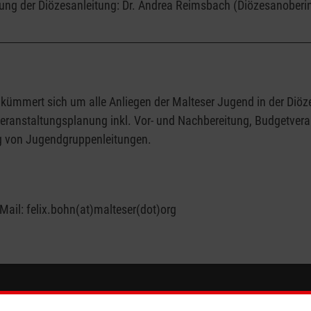
tung der Diözesanleitung: Dr. Andrea Reimsbach (Diözesanoberi
 kümmert sich um alle Anliegen der Malteser Jugend in der Diö
ranstaltungsplanung inkl. Vor- und Nachbereitung, Budgetveran
ng von Jugendgruppenleitungen.
Mail: felix.bohn(at)malteser(dot)org
eser
Spendenkonto