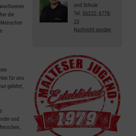
und Schule
Erwachsenen
Tel.
06232- 6778-
her die
23
en Menschen
Nachricht senden
en
uren
rten für uns
ur gelehrt,
z
Kinder und
 Menschen,