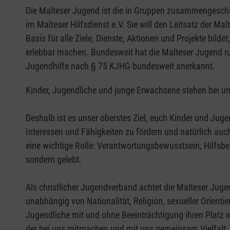
Die Malteser Jugend ist die in Gruppen zusammengesch
im Malteser Hilfsdienst e.V. Sie will den Leitsatz der M
Basis für alle Ziele, Dienste, Aktionen und Projekte bil
erlebbar machen. Bundesweit hat die Malteser Jugend run
Jugendhilfe nach § 75 KJHG bundesweit anerkannt.
Kinder, Jugendliche und junge Erwachsene stehen bei un
Deshalb ist es unser oberstes Ziel, euch Kinder und Jug
Interessen und Fähigkeiten zu fördern und natürlich auc
eine wichtige Rolle: Verantwortungsbewusstsein, Hilfsber
sondern gelebt.
Als christlicher Jugendverband achtet die Malteser Ju
unabhängig von Nationalität, Religion, sexueller Orienti
Jugendliche mit und ohne Beeinträchtigung ihren Platz 
der bei uns mitmachen und mit uns gemeinsam Vielfalt,