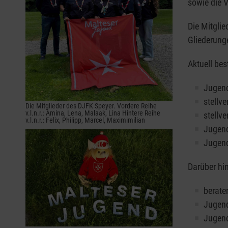
sowie die 
Die Mitgli
Gliederung
Aktuell be
Jugend
stellv
Die Mitglieder des DJFK Speyer. Vordere Reihe
v.l.n.r.: Amina, Lena, Malaak, Lina Hintere Reihe
stellv
v.l.n.r.: Felix, Philipp, Marcel, Maximimilian
Jugend
Jugend
Darüber hi
berate
Jugend
Jugend