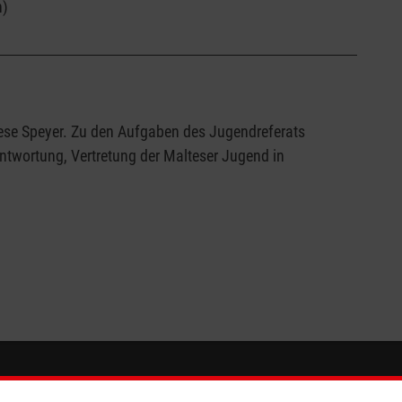
n)
zese Speyer. Zu den Aufgaben des Jugendreferats
twortung, Vertretung der Malteser Jugend in
So finden Sie uns