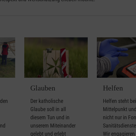
Glauben
Helfen
nden
Der katholische
Helfen steht be
Glaube soll in all
Mittelpunkt und
diesem Tun und in
nicht nur in Fo
und
unserem Miteinander
Sanitätsdienste
gelebt und erlebt
Wir engagieren