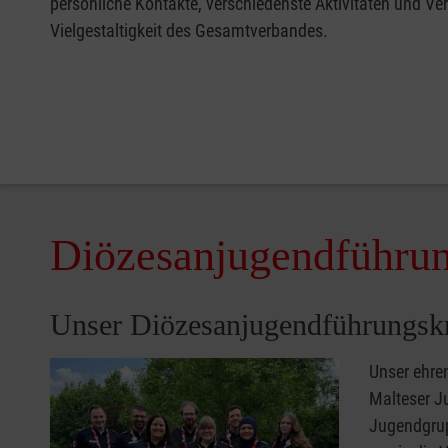
persönliche Kontakte, verschiedenste Aktivitäten und Ve
Vielgestaltigkeit des Gesamtverbandes.
Diözesanjugendführun
Unser Diözesanjugendführungsk
Unser ehre
Malteser J
Jugendgrup