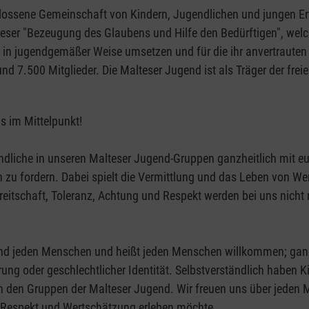
lossene Gemeinschaft von Kindern, Jugendlichen und jungen 
alteser "Bezeugung des Glaubens und Hilfe den Bedürftigen", welc
det, in jugendgemäßer Weise umsetzen und für die ihr anvertraut
d 7.500 Mitglieder. Die Malteser Jugend ist als Träger der frei
s im Mittelpunkt!
endliche in unseren Malteser Jugend-Gruppen ganzheitlich mit e
h zu fordern. Dabei spielt die Vermittlung und das Leben von We
eitschaft, Toleranz, Achtung und Respekt werden bei uns nicht n
gend jeden Menschen und heißt jeden Menschen willkommen; gan
erung oder geschlechtlicher Identität. Selbstverständlich haben 
in den Gruppen der Malteser Jugend. Wir freuen uns über jeden
 Respekt und Wertschätzung erleben möchte.