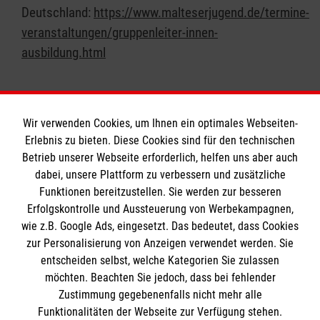
Deutschland:
https://www.malteserjugend.de/termine-
veranstaltungen/gruppenleiter-innen-
ausbildung.html
Wir verwenden Cookies, um Ihnen ein optimales Webseiten-
Erlebnis zu bieten. Diese Cookies sind für den technischen
Informationen
Betrieb unserer Webseite erforderlich, helfen uns aber auch
dabei, unsere Plattform zu verbessern und zusätzliche
Funktionen bereitzustellen. Sie werden zur besseren
Erfolgskontrolle und Aussteuerung von Werbekampagnen,
Impressum
wie z.B. Google Ads, eingesetzt. Das bedeutet, dass Cookies
Datenschutz
Die Malteser
zur Personalisierung von Anzeigen verwendet werden. Sie
Barrierefreiheit
entscheiden selbst, welche Kategorien Sie zulassen
Kontakt
möchten. Beachten Sie jedoch, dass bei fehlender
Malteser in Deutschland
Zustimmung gegebenenfalls nicht mehr alle
Medizinproduktesicherheit
Malteserorden
Funktionalitäten der Webseite zur Verfügung stehen.
Spendenkonto