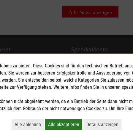
Alle News anzeigen
eser
Spendenkonto
bnis zu bieten. Diese Cookies sind für den technischen Betrieb unse
 Deutschland
Empfänger:
Malteser Hilfsdiens
llen. Sie werden zur besseren Erfolgskontrolle und Aussteuerung von
den
Bank:
Pax-Bank für Kirche und
 werden. Sie entscheiden selbst, welche Kategorien Sie zulassen mö
IBAN:
DE89 3706 0120 1201 2
seite zur Verfügung stehen. Weitere Infos finden Sie in unseren spe
BIC:
GENODED1PA7
önnen nicht abgelehnt werden, da ein Betrieb der Seite dann nicht 
tzlich dem Gebrauch der nicht notwendigen Cookies zu. Um Ihre Ein
tzige Organisation von der Körperschaft- und Gewerbesteuer befreit.
Alle ablehnen
Alle akzeptieren
Details anzeigen
Lehnt alle nicht-essentiellen Cookies ab
Akzeptiert alle Cookies einschließl
Öffnet detaillie