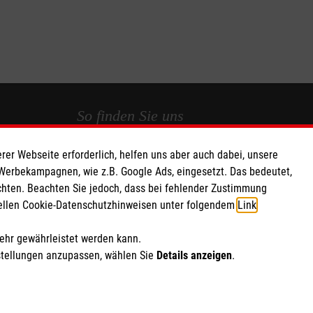
So finden Sie uns
rer Webseite erforderlich, helfen uns aber auch dabei, unsere
t e.V.
Weseler Straße 557
 Werbekampagnen, wie z.B. Google Ads, eingesetzt. Das bedeutet,
 Caritas eG
48163 Münster
chten. Beachten Sie jedoch, dass bei fehlender Zustimmung
140 13
Telefon: 0251 13536 0
ziellen Cookie-Datenschutzhinweisen unter folgendem
Link
.
Email: dgs.muenster@malteser.org
mehr gewährleistet werden kann.
stellungen anzupassen, wählen Sie
Details anzeigen
.
ich Marketing und Analyse
rte Cookie-Einstellungen