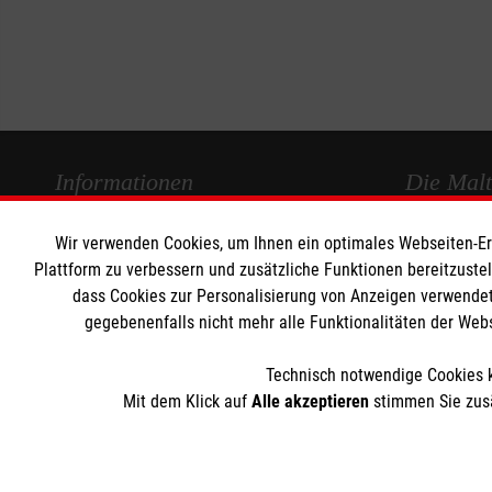
Informationen
Die Malt
Wir verwenden Cookies, um Ihnen ein optimales Webseiten-Erle
Impressum
Malteser in
Plattform zu verbessern und zusätzliche Funktionen bereitzuste
Datenschutz
Malteseror
dass Cookies zur Personalisierung von Anzeigen verwendet
Kontakt
Sharepoint
gegebenenfalls nicht mehr alle Funktionalitäten der Web
Barrierefreiheit
Technisch notwendige Cookies k
Mit dem Klick auf
Alle akzeptieren
stimmen Sie zusä
Der Malteser Hilfsdienst e.V. ist als eingetragene gemeinnü