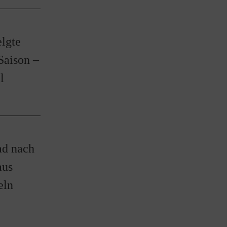
lgte
 Saison –
l
ad nach
aus
eln