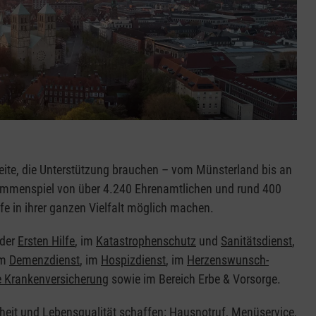
eite, die Unterstützung brauchen – vom Münsterland bis an
sammenspiel von über 4.240 Ehrenamtlichen und rund 400
fe in ihrer ganzen Vielfalt möglich machen.
 der
Ersten Hilfe
, im
Katastrophenschutz
und
Sanitätsdienst
,
im
Demenzdienst
, im
Hospizdienst
, im
Herzenswunsch-
 Krankenversicherung
sowie im Bereich Erbe & Vorsorge.
heit und Lebensqualität schaffen:
Hausnotruf
,
Menüservice
,