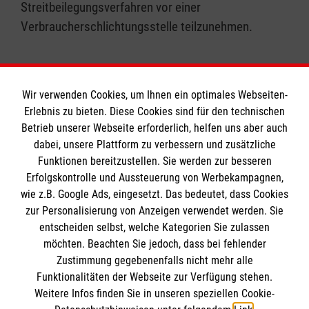
Streitbeilegungsverfahren vor einer
Verbraucherschlichtungsstelle teilzunehmen.
Wir verwenden Cookies, um Ihnen ein optimales Webseiten-
Erlebnis zu bieten. Diese Cookies sind für den technischen
Informationen
Betrieb unserer Webseite erforderlich, helfen uns aber auch
dabei, unsere Plattform zu verbessern und zusätzliche
Funktionen bereitzustellen. Sie werden zur besseren
Erfolgskontrolle und Aussteuerung von Werbekampagnen,
Impressum
wie z.B. Google Ads, eingesetzt. Das bedeutet, dass Cookies
Datenschutz
Die Malteser
zur Personalisierung von Anzeigen verwendet werden. Sie
Kontakt
entscheiden selbst, welche Kategorien Sie zulassen
​​​​​​​Barrierefreiheit
möchten. Beachten Sie jedoch, dass bei fehlender
Malteser in Deutschland
Zustimmung gegebenenfalls nicht mehr alle
Malteserorden
Funktionalitäten der Webseite zur Verfügung stehen.
Spendenkonto
Weitere Infos finden Sie in unseren speziellen Cookie-
Sharepoint