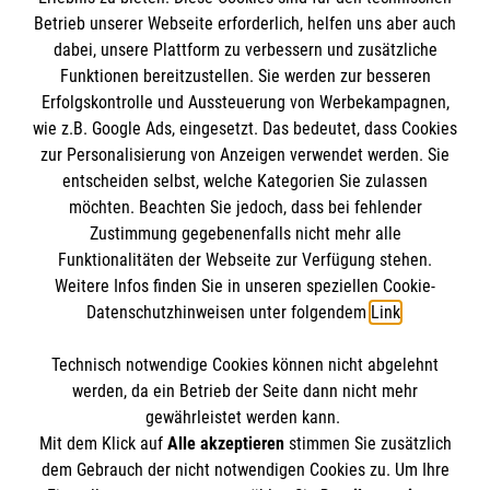
Informationen
Betrieb unserer Webseite erforderlich, helfen uns aber auch
dabei, unsere Plattform zu verbessern und zusätzliche
Funktionen bereitzustellen. Sie werden zur besseren
Erfolgskontrolle und Aussteuerung von Werbekampagnen,
Impressum
wie z.B. Google Ads, eingesetzt. Das bedeutet, dass Cookies
Datenschutz
Die Malteser
zur Personalisierung von Anzeigen verwendet werden. Sie
Kontakt
entscheiden selbst, welche Kategorien Sie zulassen
​​​​​​​Barrierefreiheit
möchten. Beachten Sie jedoch, dass bei fehlender
Malteser in Deutschland
Zustimmung gegebenenfalls nicht mehr alle
Malteserorden
Funktionalitäten der Webseite zur Verfügung stehen.
Spendenkonto
Weitere Infos finden Sie in unseren speziellen Cookie-
Sharepoint
Datenschutzhinweisen unter folgendem
Link
.
Empfänger:
Malteser Hilfsdienst e.V.
Technisch notwendige Cookies können nicht abgelehnt
Bank:
Pax-Bank für Kirche und Caritas eG
So finden Sie uns
werden, da ein Betrieb der Seite dann nicht mehr
IBAN:
DE89 3706 0120 1201 2140 13
gewährleistet werden kann.
Mit dem Klick auf
Alle akzeptieren
stimmen Sie zusätzlich
BIC:
GENODED1PA7
dem Gebrauch der nicht notwendigen Cookies zu. Um Ihre
Der Malteser Hilfsdienst e.V. ist als eingetragene