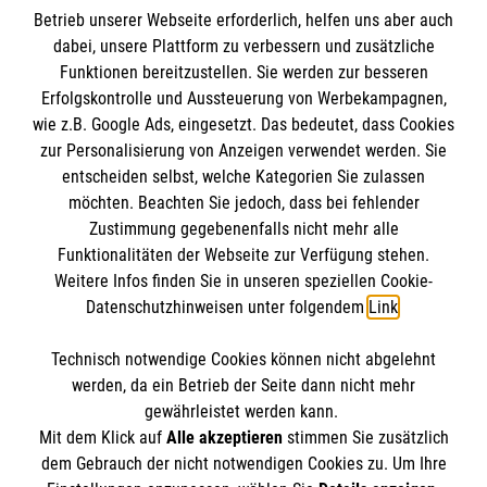
Betrieb unserer Webseite erforderlich, helfen uns aber auch
dabei, unsere Plattform zu verbessern und zusätzliche
Funktionen bereitzustellen. Sie werden zur besseren
Erfolgskontrolle und Aussteuerung von Werbekampagnen,
wie z.B. Google Ads, eingesetzt. Das bedeutet, dass Cookies
Informationen
zur Personalisierung von Anzeigen verwendet werden. Sie
entscheiden selbst, welche Kategorien Sie zulassen
möchten. Beachten Sie jedoch, dass bei fehlender
Impressum
Zustimmung gegebenenfalls nicht mehr alle
Funktionalitäten der Webseite zur Verfügung stehen.
Datenschutz
Spendenkonto
Weitere Infos finden Sie in unseren speziellen Cookie-
Barrierefreiheit
Datenschutzhinweisen unter folgendem
Link
.
Kontakt
Empfänger: Malteser Hilfsdienst e.V.
Presse
Technisch notwendige Cookies können nicht abgelehnt
Pax-Bank für Kirche und Caritas eG
So finden Sie uns
werden, da ein Betrieb der Seite dann nicht mehr
IBAN: DE48 3706 0120 1201 2290 10
gewährleistet werden kann.
Mit dem Klick auf
Alle akzeptieren
stimmen Sie zusätzlich
BIC: GENODED1PA7
Malteser in der Diözese Magdeburg
dem Gebrauch der nicht notwendigen Cookies zu. Um Ihre
Der Malteser Hilfsdienst e.V. ist als eingetragene