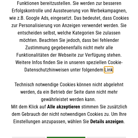
Funktionen bereitzustellen. Sie werden zur besseren
Erfolgskontrolle und Aussteuerung von Werbekampagnen,
wie z.B. Google Ads, eingesetzt. Das bedeutet, dass Cookies
Informationen
zur Personalisierung von Anzeigen verwendet werden. Sie
entscheiden selbst, welche Kategorien Sie zulassen
möchten. Beachten Sie jedoch, dass bei fehlender
Impressum
Zustimmung gegebenenfalls nicht mehr alle
Datenschutz
Funktionalitäten der Webseite zur Verfügung stehen.
Spendenkonto
Weitere Infos finden Sie in unseren speziellen Cookie-
Barrierefreiheit
Datenschutzhinweisen unter folgendem
Link
.
Kontakt
Empfänger: Malteser Hilfsdienst e.V.
Presse
Technisch notwendige Cookies können nicht abgelehnt
Pax-Bank für Kirche und Caritas eG
So finden Sie uns
werden, da ein Betrieb der Seite dann nicht mehr
IBAN: DE48 3706 0120 1201 2290 10
gewährleistet werden kann.
Mit dem Klick auf
Alle akzeptieren
stimmen Sie zusätzlich
BIC: GENODED1PA7
Malteser in der Diözese Magdeburg
dem Gebrauch der nicht notwendigen Cookies zu. Um Ihre
Der Malteser Hilfsdienst e.V. ist als eingetragene
Einstellungen anzupassen, wählen Sie
Details anzeigen
.
Hermann-Hesse-Straße 1a
gemeinnützige Organisation von der Körperschaft- und
39118 Magdeburg
Gewerbesteuer befreit.