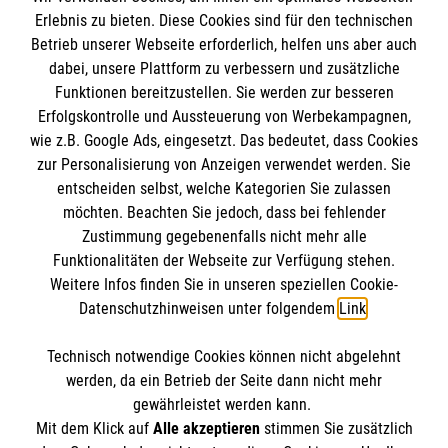
Alle News anzeigen
Erlebnis zu bieten. Diese Cookies sind für den technischen
Betrieb unserer Webseite erforderlich, helfen uns aber auch
dabei, unsere Plattform zu verbessern und zusätzliche
Funktionen bereitzustellen. Sie werden zur besseren
Erfolgskontrolle und Aussteuerung von Werbekampagnen,
wie z.B. Google Ads, eingesetzt. Das bedeutet, dass Cookies
Informationen
zur Personalisierung von Anzeigen verwendet werden. Sie
entscheiden selbst, welche Kategorien Sie zulassen
möchten. Beachten Sie jedoch, dass bei fehlender
Impressum
Zustimmung gegebenenfalls nicht mehr alle
Funktionalitäten der Webseite zur Verfügung stehen.
Datenschutz
Spendenkonto
Weitere Infos finden Sie in unseren speziellen Cookie-
Barrierefreiheit
Datenschutzhinweisen unter folgendem
Link
.
Kontakt
Empfänger: Malteser Hilfsdienst e.V.
Presse
Technisch notwendige Cookies können nicht abgelehnt
Pax-Bank für Kirche und Caritas eG
So finden Sie uns
werden, da ein Betrieb der Seite dann nicht mehr
IBAN: DE48 3706 0120 1201 2290 10
gewährleistet werden kann.
Mit dem Klick auf
Alle akzeptieren
stimmen Sie zusätzlich
BIC: GENODED1PA7