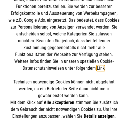
Funktionen bereitzustellen. Sie werden zur besseren
Erfolgskontrolle und Aussteuerung von Werbekampagnen,
Impressum
wie z.B. Google Ads, eingesetzt. Das bedeutet, dass Cookies
Datenschutz
Die Malteser
zur Personalisierung von Anzeigen verwendet werden. Sie
Kontakt
entscheiden selbst, welche Kategorien Sie zulassen
Barrierefreiheit
möchten. Beachten Sie jedoch, dass bei fehlender
Malteser in Deutschland
Zustimmung gegebenenfalls nicht mehr alle
Malteserorden
Funktionalitäten der Webseite zur Verfügung stehen.
Spendenkonto
Weitere Infos finden Sie in unseren speziellen Cookie-
Sharepoint
Datenschutzhinweisen unter folgendem
Link
.
Empfänger: Malteser Hilfsdienst e.V.
Technisch notwendige Cookies können nicht abgelehnt
Bank: Pax-Bank für Kirche und Caritas eG
So finden Sie uns
werden, da ein Betrieb der Seite dann nicht mehr
IBAN: DE97 3706 0120 1201 2025 20
gewährleistet werden kann.
Mit dem Klick auf
Alle akzeptieren
stimmen Sie zusätzlich
BIC: GENODED1PA7
Werlbergerstraße 3-5
dem Gebrauch der nicht notwendigen Cookies zu. Um Ihre
Der Malteser Hilfsdienst e.V. ist als eingetragene
Einstellungen anzupassen, wählen Sie
Details anzeigen
.
86551 Aichach
gemeinnützige Organisation von der Körperschaft- und
Telefon: 08251 8863104