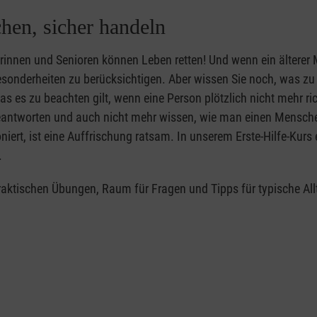
mit praktischen Übungen,
e Nothilfe sowie
rungen
chen, sicher handeln
ationen
ilienz kennen.
iorinnen und Senioren können Leben retten! Und wenn ein älterer
erzlich eingeladen, sich über
en Sie uns gerne an:
e Besonderheiten zu berücksichtigen. Aber wissen Sie noch, was z
nur körperliche Erste Hilfe,
er, Personen, die beruflich
s es zu beachten gilt, wenn eine Person plötzlich nicht mehr r
 bestmöglich geleistet
beantworten und auch nicht mehr wissen, wie man einen Menschen
iert, ist eine Auffrischung ratsam. In unserem Erste-Hilfe-Kurs 
.
praktischen Übungen, Raum für Fragen und Tipps für typische Al
ung sprechen Sie uns gerne