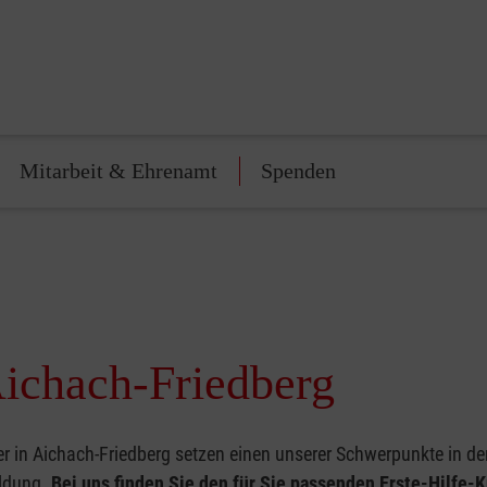
Mitarbeit & Ehrenamt
Spenden
Aichach-Friedberg
r in Aichach-Friedberg setzen einen unserer Schwerpunkte in der
ildung.
Bei uns finden Sie den für Sie passenden Erste-Hilfe-K