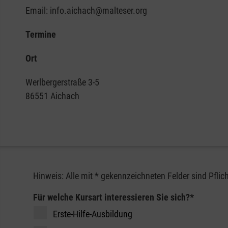
Email: info.aichach@malteser.org
Termine
Ort
Werlbergerstraße 3-5
86551 Aichach
Anfrage Erste-Hilfe-Kurs
Hinweis: Alle mit * gekennzeichneten Felder sind Pfli
Für welche Kursart interessieren Sie sich?
*
Erste-Hilfe-Ausbildung