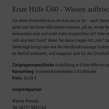
Zielgruppenspezifische
Ausbildung in Erster Hilfe 
lernen sie einen Handlungsleitfaden für die seelisch
Maßnahmen bei Bewusstlosigkeit und Atemstö
Erste Hilfe Ü60 - Wissen auffris
Kursdauer:
Raum für Fragen und Tipps für typische Alltagssitu
Mechanismen für die eigene mentale Stärkung / Res
sowie Pseudokrupp, Asthma und Allergien.
8 Unterrichtseinheiten a 45 Minuten
Kursumfang:
4 Unterrichtseinheiten à 45 Minuten
Für einen Erste-Hilfe-Kurs ist man nie zu alt – auch Sen
Vorkenntnisse sind nicht erforderlich und jeder ist h
Preis:
30,00 €
Teilnehmergruppe:
Für einen Erste Hilfe Kurs bei Kindernotfällen sprech
gerät und Sie Erste Hilfe leisten müssen, gilt es, einig
dieses Thema zu informieren, sodass zukünftig nicht 
Erzieherinnen und Erzieher, Betreuerinnen und Betreu
bewusstlos wird und nicht mehr ansprechbar ist? Oder wa
Ansprechpartner
sondern auch Erste Hilfe bei seelischen Belastungen
mit Kindern zu tun haben
Wanda Peccolo
sich ans Herz fasst? Wenn Sie diese Fragen mit „nein“ 
werden kann.
Dienststellenleiterin
Wanda Peccolo
Seitenlage bringt oder wie die Herzdruckmassage funktion
Kursdauer:
Tel: +49 8251 8863104
Tel: 08251 8863104
im Notfall ankommt, und wappnen sich für den Ernstfall
Zur Anmeldung geht es
hier
.
9 Unterrichtseinheiten à 45 Minuten
wanda.peccolo@malteser.org
Email: info.aichach@malteser.org
Zielgruppenspezifische
Ausbildung in Erster Hilfe mit 
Für einen Erste Hilfe Kurs in einer Bildungseinricht
Termine
Kursumfang:
4 Unterrichtseinheiten à 45 Minuten
an:
Preis:
30,00 €
Ort
Wanda Peccolo
Ansprechpartner
Dienststellenleiterin
Werlbergerstraße 3-5
Tel: +49 8251 8863104
86551 Aichach
Wanda Peccolo
wanda.peccolo@malteser.org
Tel: 08251 8863104