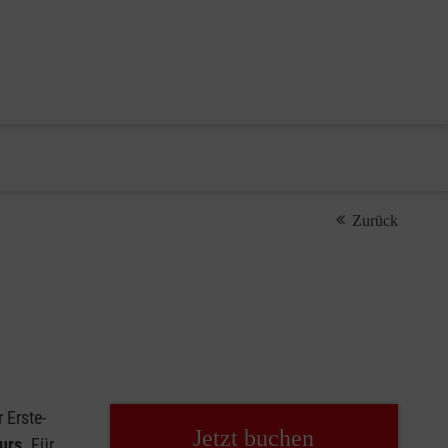
Zurück
 Erste-
Jetzt buchen
urs.
Für