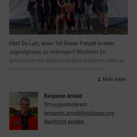
Hast Du Lust, einen Teil Deiner Freizeit in einer
Jugendgruppe zu verbringen? Möchtest Du
gemeinsam mit anderen Kindern in Deinem Alter an
kreativen Bastelaktionen teilnehmen oder
Bewegungsspiele an der frischen Luft spielen? Und
interessierst Du Dich für die spannende Welt der
Ersten-Hilfe? Dann bist Du bei der Malteser Jugend
Benjamin Arnold
Abtsteinach genau richtig!
Ortsjugendreferent
benjamin.arnold@malteser.org
Kindergruppe:
Kinder und Jugendliche 3. bis 8.
Nachricht senden
Klasse
Jeden Freitag, 18 bis 19 Uhr,