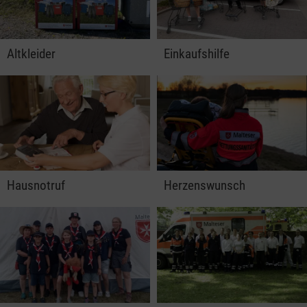
Altkleider
Einkaufshilfe
Hausnotruf
Herzenswunsch