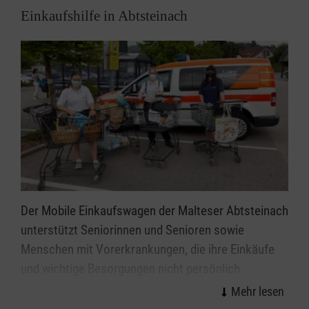
Einkaufshilfe in Abtsteinach
64686 Lautertal (Odenwald), Am Schiffsacker
69483 Wald-Michelbach, Adam-Karrillon-Straße
69483 Wald-Michelbach, Auf der Höh
Der Mobile Einkaufswagen der Malteser Abtsteinach
unterstützt Seniorinnen und Senioren sowie
Menschen mit Vorerkrankungen, die ihre Einkäufe
und wichtige Besorgungen nicht persönlich
vornehmen können.