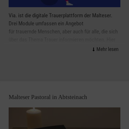
Via. ist die digitale Trauerplattform der Malteser.
Drei Module umfassen ein Angebot
für trauernde Menschen, aber auch für alle, die sich
über das Thema Trauer informieren möchten. Hier
können
Erinnerungen lebendig gestaltet
der Trauer Raum gegeben
Menschen optimal und zeitgemäß beraten
werden.
Malteser Pastoral in Abtsteinach
Der digitale Erinnerungsraum sowie ein digitaler
Lernbereich für Trauernde befinden sich noch im
Aufbau.