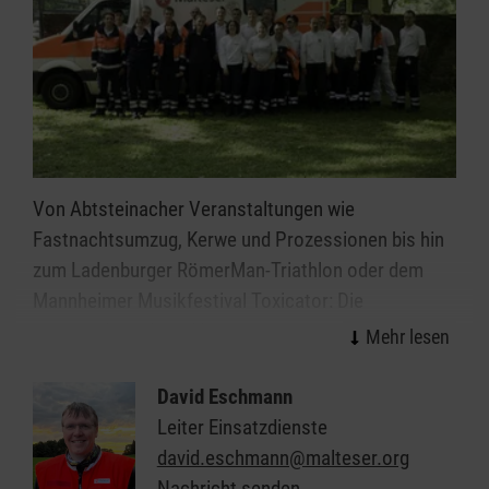
Spaß kommen aber garantiert nicht zu kurz.
Von Abtsteinacher Veranstaltungen wie
Fastnachtsumzug, Kerwe und Prozessionen bis hin
zum Ladenburger RömerMan-Triathlon oder dem
Mannheimer Musikfestival Toxicator: Die
sanitätsdienstliche Versorgung bei verschiedenen
Events gehört zu den festen Aufgaben der Malteser
in Abtsteinach.
David Eschmann
Leiter Einsatzdienste
Die ehrenamtlichen Helferinnen und Helfer des
david.eschmann@malteser.org
Malteser Sanitätsdiensts leisten vor Ort schnelle
Nachricht senden