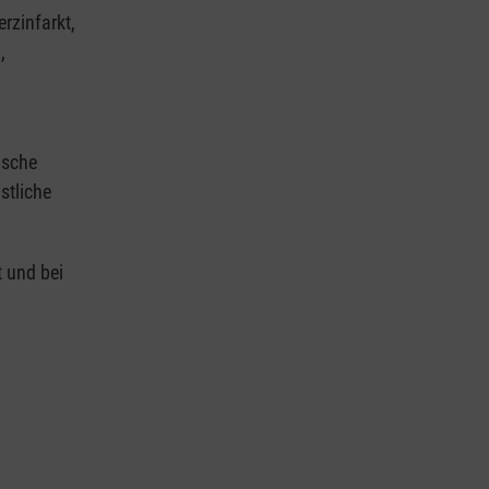
rzinfarkt,
,
ische
stliche
t und bei