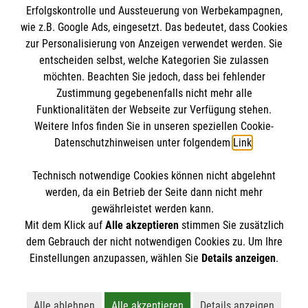
Erfolgskontrolle und Aussteuerung von Werbekampagnen,
Impressum
wie z.B. Google Ads, eingesetzt. Das bedeutet, dass Cookies
Datenschutz
Die Malteser
zur Personalisierung von Anzeigen verwendet werden. Sie
Barrierefreiheit
entscheiden selbst, welche Kategorien Sie zulassen
Kontakt
möchten. Beachten Sie jedoch, dass bei fehlender
Malteser in Deutschland
Zustimmung gegebenenfalls nicht mehr alle
Funktionalitäten der Webseite zur Verfügung stehen.
Malteserorden
Spendenkonto
Weitere Infos finden Sie in unseren speziellen Cookie-
Sharepoint
Datenschutzhinweisen unter folgendem
Link
.
Malteser Hilfsdienst e.V.
Technisch notwendige Cookies können nicht abgelehnt
Pax-Bank für Kirche und Caritas eG
So finden Sie uns
werden, da ein Betrieb der Seite dann nicht mehr
IBAN: DE67 3706 0193 4001 1550 20
gewährleistet werden kann.
Mit dem Klick auf
Alle akzeptieren
stimmen Sie zusätzlich
BIC / S.W.I.F.T: GENODED1PAX
Hauptstraße 37
dem Gebrauch der nicht notwendigen Cookies zu. Um Ihre
Der Malteser Hilfsdienst e.V. ist als eingetragene
Einstellungen anzupassen, wählen Sie
Details anzeigen
.
69518 Absteinach
gemeinnützige Organisation von der Körperschaft- und
Telefon: 06207 7962
Gewerbesteuer befreit.
sascha.zink@malteser.org
Alle ablehnen
Alle akzeptieren
Details anzeigen