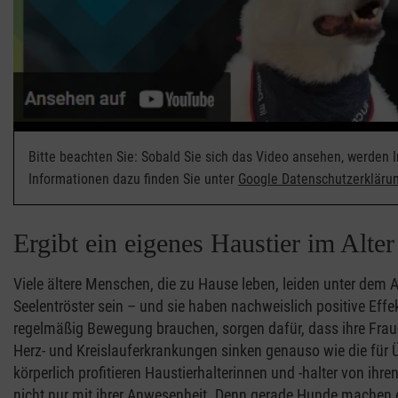
Bitte beachten Sie: Sobald Sie sich das Video ansehen, werden 
Informationen dazu finden Sie unter
Google Datenschutzerkläru
Ergibt ein eigenes Haustier im Alter
Viele ältere Menschen, die zu Hause leben, leiden unter dem 
Seelentröster sein – und sie haben nachweislich positive Ef
regelmäßig Bewegung brauchen, sorgen dafür, dass ihre Frauc
Herz- und Kreislauferkrankungen sinken genauso wie die für 
körperlich profitieren Haustierhalterinnen und -halter von ih
nicht nur mit ihrer Anwesenheit. Denn gerade Hunde machen 