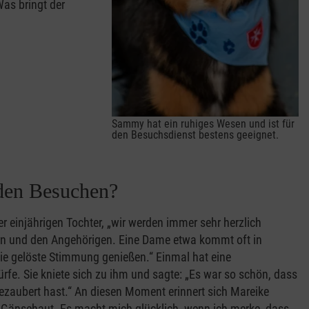
as bringt der
Sammy hat ein ruhiges Wesen und ist für
den Besuchsdienst bestens geeignet.
 den Besuchen?
r einjährigen Tochter, „wir werden immer sehr herzlich
rn und den Angehörigen. Eine Dame etwa kommt oft in
die gelöste Stimmung genießen.“ Einmal hat eine
ürfe. Sie kniete sich zu ihm und sagte: „Es war so schön, dass
ezaubert hast.“ An diesen Moment erinnert sich Mareike
 Gänsehaut. Es macht mich glücklich, wenn ich merke, dass