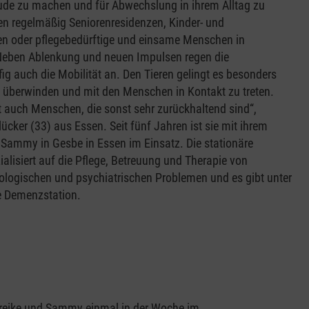
de zu machen und für Abwechslung in ihrem Alltag zu
en regelmäßig Seniorenresidenzen, Kinder- und
n oder pflegebedürftige und einsame Menschen in
Neben Ablenkung und neuen Impulsen regen die
g auch die Mobilität an. Den Tieren gelingt es besonders
u überwinden und mit den Menschen in Kontakt zu treten.
t auch Menschen, die sonst sehr zurückhaltend sind“,
lücker (33) aus Essen. Seit fünf Jahren ist sie mit ihrem
 Sammy in Gesbe in Essen im Einsatz. Die stationäre
zialisiert auf die Pflege, Betreuung und Therapie von
logischen und psychiatrischen Problemen und es gibt unter
e Demenzstation.
Mareike und Sammy einmal in der Woche im