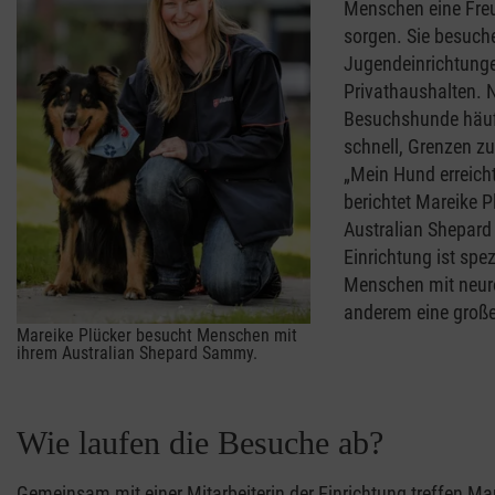
Menschen eine Freu
sorgen. Sie besuch
Jugendeinrichtunge
Privathaushalten. 
Besuchshunde häufi
schnell, Grenzen z
„Mein Hund erreich
berichtet Mareike P
Australian Shepard
Einrichtung ist spe
Menschen mit neuro
anderem eine groß
Mareike Plücker besucht Menschen mit
ihrem Australian Shepard Sammy.
Wie laufen die Besuche ab?
Gemeinsam mit einer Mitarbeiterin der Einrichtung treffen 