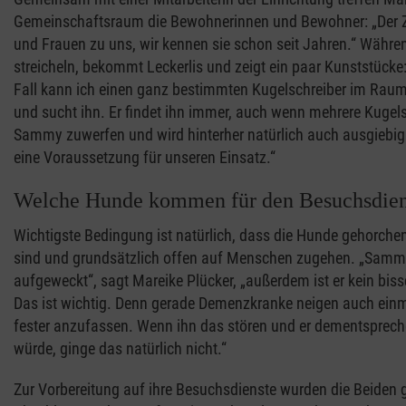
Gemeinschaftsraum die Bewohnerinnen und Bewohner: „Der Z
und Frauen zu uns, wir kennen sie schon seit Jahren.“ Währe
streicheln, bekommt Leckerlis und zeigt ein paar Kunststücke:
Fall kann ich einen ganz bestimmten Kugelschreiber im Raum v
und sucht ihn. Er findet ihn immer, auch wenn mehrere Kugel
Sammy zuwerfen und wird hinterher natürlich auch ausgiebig g
eine Voraussetzung für unseren Einsatz.“
Welche Hunde kommen für den Besuchsdiens
Wichtigste Bedingung ist natürlich, dass die Hunde gehorchen
sind und grundsätzlich offen auf Menschen zugehen. „Sammy 
aufgeweckt“, sagt Mareike Plücker, „außerdem ist er kein bis
Das ist wichtig. Denn gerade Demenzkranke neigen auch einm
fester anzufassen. Wenn ihn das stören und er dementsprech
würde, ginge das natürlich nicht.“
Zur Vorbereitung auf ihre Besuchsdienste wurden die Beiden 