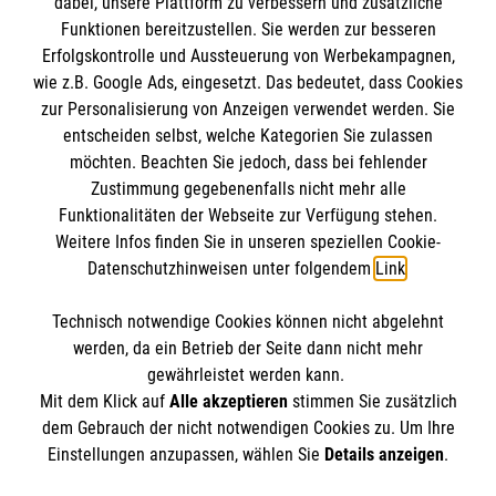
dabei, unsere Plattform zu verbessern und zusätzliche
Was tun, wenn du ein Tief hast. Erstelle dir
Funktionen bereitzustellen. Sie werden zur besseren
einen Notfallplan für besonders schwere Tage.
Erfolgskontrolle und Aussteuerung von Werbekampagnen,
wie z.B. Google Ads, eingesetzt. Das bedeutet, dass Cookies
Jetzt entdecken
zur Personalisierung von Anzeigen verwendet werden. Sie
entscheiden selbst, welche Kategorien Sie zulassen
möchten. Beachten Sie jedoch, dass bei fehlender
Zustimmung gegebenenfalls nicht mehr alle
Funktionalitäten der Webseite zur Verfügung stehen.
Weitere Infos finden Sie in unseren speziellen Cookie-
Datenschutzhinweisen unter folgendem
Link
.
Technisch notwendige Cookies können nicht abgelehnt
Cookies verwalten
|
Impressum
|
Datenschutz
|
werden, da ein Betrieb der Seite dann nicht mehr
Kontakt
gewährleistet werden kann.
Mit dem Klick auf
Alle akzeptieren
stimmen Sie zusätzlich
dem Gebrauch der nicht notwendigen Cookies zu. Um Ihre
Einstellungen anzupassen, wählen Sie
Details anzeigen
.