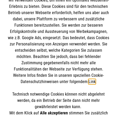
jährlich
Wir verwenden Cookies, um Ihnen ein optimales Webseiten-
Erlebnis zu bieten. Diese Cookies sind für den technischen
Dauerspenden können jederzeit gekündigt werden.
Betrieb unserer Webseite erforderlich, helfen uns aber auch
dabei, unsere Plattform zu verbessern und zusätzliche
Funktionen bereitzustellen. Sie werden zur besseren
Erfolgskontrolle und Aussteuerung von Werbekampagnen,
wie z.B. Google Ads, eingesetzt. Das bedeutet, dass Cookies
Weiter zu Ihren Daten
zur Personalisierung von Anzeigen verwendet werden. Sie
entscheiden selbst, welche Kategorien Sie zulassen
möchten. Beachten Sie jedoch, dass bei fehlender
Zustimmung gegebenenfalls nicht mehr alle
Funktionalitäten der Webseite zur Verfügung stehen.
Weitere Infos finden Sie in unseren speziellen Cookie-
Datenschutzhinweisen unter folgendem
Link
.
Technisch notwendige Cookies können nicht abgelehnt
Cookies verwalten
|
Impressum
|
Datenschutz
|
werden, da ein Betrieb der Seite dann nicht mehr
Kontakt
gewährleistet werden kann.
Mit dem Klick auf
Alle akzeptieren
stimmen Sie zusätzlich