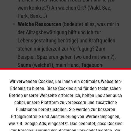
wem konkret?) An welchen Ort? (Wald, See,
Park, Bank...)
Welche Ressourcen
(bedeutet alles, was mir in
der Alltagsbewältigung hilft und ich zur
Lebensgestaltung benötige) und Kraftquellen
stehen mir jederzeit zur Verfügung? Zum
Beispiel: Spazieren gehen (wo und mit wem?),
Sauna (welche?), mein Hund, Tagebuch
schreiben, Sport…
Wir verwenden Cookies, um Ihnen ein optimales Webseiten-
Wir hoffen, dass dir dein persönlicher Notfallplan
Erlebnis zu bieten. Diese Cookies sind für den technischen
durch die schwierigen Tage hilft. Du kannst ihn
Betrieb unserer Webseite erforderlich, helfen uns aber auch
dabei, unsere Plattform zu verbessern und zusätzliche
natürlich komplett
an deine Bedürfnisse anpassen
Funktionen bereitzustellen. Sie werden zur besseren
oder erweitern
– ganz so, wie es sich für dich richtig
Erfolgskontrolle und Aussteuerung von Werbekampagnen,
anfühlt. Wenn du einen besonders schweren Tag
wie z.B. Google Ads, eingesetzt. Das bedeutet, dass Cookies
hast, dann zögere auch nicht, dich an
zur Personalisierung von Anzeigen verwendet werden. Sie