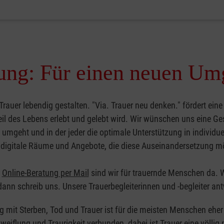
itung: Für einen neuen U
Trauer lebendig gestalten. "Via. Trauer neu denken." fördert eine
il des Lebens erlebt und gelebt wird. Wir wünschen uns eine Ges
umgeht und in der jeder die optimale Unterstützung in individue
 digitale Räume und Angebote, die diese Auseinandersetzung m
r
Online-Beratung per Mail
sind wir für trauernde Menschen da. 
ann schreib uns. Unsere Trauerbegleiterinnen und -begleiter an
 mit Sterben, Tod und Trauer ist für die meisten Menschen e
weiflung und Traurigkeit verbunden, dabei ist Trauer eine völlig