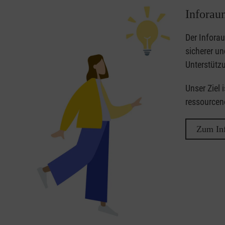
Inforau
Der Infora
sicherer u
Unterstütz
Unser Ziel 
ressourceno
Zum In