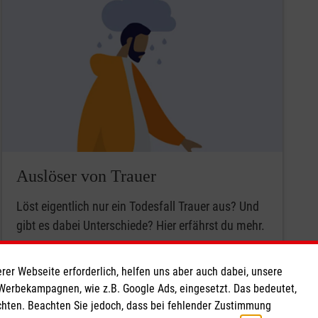
Auslöser von Trauer
Löst eigentlich nur ein Todesfall Trauer aus? Und
gibt es dabei Unterschiede? Hier erfährst du mehr.
Weiter
rer Webseite erforderlich, helfen uns aber auch dabei, unsere
 Werbekampagnen, wie z.B. Google Ads, eingesetzt. Das bedeutet,
chten. Beachten Sie jedoch, dass bei fehlender Zustimmung