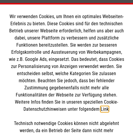
Wir verwenden Cookies, um Ihnen ein optimales Webseiten-
Erlebnis zu bieten. Diese Cookies sind für den technischen
Informationen
Betrieb unserer Webseite erforderlich, helfen uns aber auch
dabei, unsere Plattform zu verbessern und zusätzliche
Funktionen bereitzustellen. Sie werden zur besseren
Erfolgskontrolle und Aussteuerung von Werbekampagnen,
Impressum
wie z.B. Google Ads, eingesetzt. Das bedeutet, dass Cookies
Datenschutz
Die Malteser
zur Personalisierung von Anzeigen verwendet werden. Sie
Barrierefreiheit
entscheiden selbst, welche Kategorien Sie zulassen
Kontakt
möchten. Beachten Sie jedoch, dass bei fehlender
Malteser in Deutschland
Zustimmung gegebenenfalls nicht mehr alle
Ansprechpersonen
Malteserorden
Funktionalitäten der Webseite zur Verfügung stehen.
Spendenkonto
Weitere Infos finden Sie in unseren speziellen Cookie-
Sharepoint
Datenschutzhinweisen unter folgendem
Link
.
Empfänger: Malteser Hilfsdienst e.V.
Technisch notwendige Cookies können nicht abgelehnt
Bank: Pax-Bank für Kirche und Caritas eG
So finden Sie uns
werden, da ein Betrieb der Seite dann nicht mehr