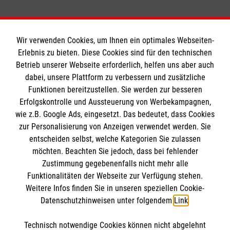
Wir verwenden Cookies, um Ihnen ein optimales Webseiten-
Erlebnis zu bieten. Diese Cookies sind für den technischen
Informationen
Betrieb unserer Webseite erforderlich, helfen uns aber auch
dabei, unsere Plattform zu verbessern und zusätzliche
Funktionen bereitzustellen. Sie werden zur besseren
Erfolgskontrolle und Aussteuerung von Werbekampagnen,
Impressum
wie z.B. Google Ads, eingesetzt. Das bedeutet, dass Cookies
Datenschutz
Die Malteser
zur Personalisierung von Anzeigen verwendet werden. Sie
Barrierefreiheit
entscheiden selbst, welche Kategorien Sie zulassen
Kontakt
möchten. Beachten Sie jedoch, dass bei fehlender
Malteser in Deutschland
Zustimmung gegebenenfalls nicht mehr alle
Ansprechpersonen
Malteserorden
Funktionalitäten der Webseite zur Verfügung stehen.
Spendenkonto
Weitere Infos finden Sie in unseren speziellen Cookie-
Sharepoint
Datenschutzhinweisen unter folgendem
Link
.
Empfänger: Malteser Hilfsdienst e.V.
Technisch notwendige Cookies können nicht abgelehnt