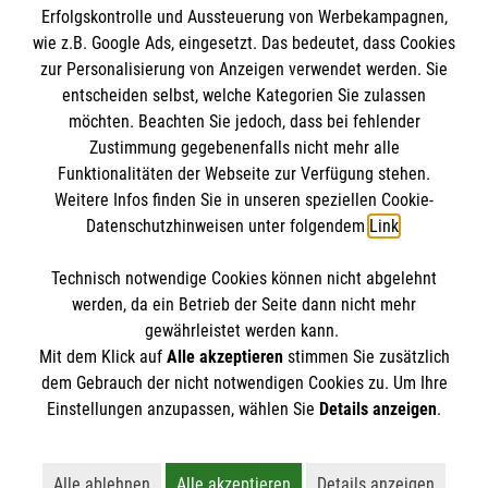
Erfolgskontrolle und Aussteuerung von Werbekampagnen,
Impressum
wie z.B. Google Ads, eingesetzt. Das bedeutet, dass Cookies
Datenschutz
Die Malteser
zur Personalisierung von Anzeigen verwendet werden. Sie
Barrierefreiheit
entscheiden selbst, welche Kategorien Sie zulassen
Kontakt
möchten. Beachten Sie jedoch, dass bei fehlender
Malteser in Deutschland
Zustimmung gegebenenfalls nicht mehr alle
Ansprechpersonen
Funktionalitäten der Webseite zur Verfügung stehen.
Malteserorden
Spendenkonto
Weitere Infos finden Sie in unseren speziellen Cookie-
Sharepoint
Datenschutzhinweisen unter folgendem
Link
.
Empfänger: Malteser Hilfsdienst e.V.
Technisch notwendige Cookies können nicht abgelehnt
Bank: Pax-Bank für Kirche und Caritas eG
So finden Sie uns
werden, da ein Betrieb der Seite dann nicht mehr
IBAN: DE65370601201201210468
gewährleistet werden kann.
Mit dem Klick auf
Alle akzeptieren
stimmen Sie zusätzlich
BIC: GENODED1PA7
Schwabenweg 9
dem Gebrauch der nicht notwendigen Cookies zu. Um Ihre
Der Malteser Hilfsdienst e.V. ist als eingetragene
Einstellungen anzupassen, wählen Sie
Details anzeigen
.
42285 Wuppertal
gemeinnützige Organisation von der Körperschaft- und
Gewerbesteuer befreit.
Telefon: 0202 262570
Alle ablehnen
Alle akzeptieren
Details anzeigen