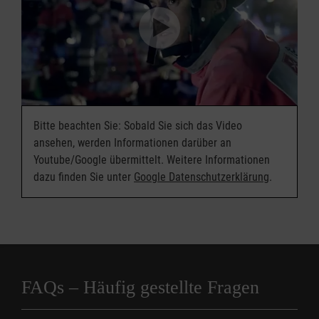
um die Einsatzfelder und Projekte der Malteser
Familienangehörigen sicher nach Hause
durch hauptamtliche Fachkräfte unterstützt.
informiert.
gebracht.
Bitte beachten Sie: Sobald Sie sich das Video
ansehen, werden Informationen darüber an
Youtube/Google übermittelt. Weitere Informationen
dazu finden Sie unter
Google Datenschutzerklärung
.
FAQs – Häufig gestellte Fragen