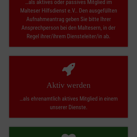
…als aktives oder passives Mitglied im
Malteser Hilfsdienst e.V.. Den ausgefüllten
Aufnahmeantrag geben Sie bitte Ihrer
Ansprechperson bei den Maltesern, in der
Regel ihrer/ihrem Diensteleiter/in ab.
Aktiv werden
…als ehrenamtlich aktives Mitglied in einem
unserer Dienste.