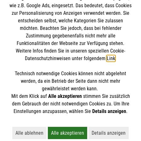
wie z.B. Google Ads, eingesetzt. Das bedeutet, dass Cookies
Datenschutz
Die Malteser
zur Personalisierung von Anzeigen verwendet werden. Sie
Barrierefreiheit
entscheiden selbst, welche Kategorien Sie zulassen
Kontakt
möchten. Beachten Sie jedoch, dass bei fehlender
Malteser in Deutschland
Zustimmung gegebenenfalls nicht mehr alle
Malteserorden
Funktionalitäten der Webseite zur Verfügung stehen.
Spendenkonto
Weitere Infos finden Sie in unseren speziellen Cookie-
Sharepoint
Datenschutzhinweisen unter folgendem
Link
.
Malteser Hilfsdienst e.V.
Technisch notwendige Cookies können nicht abgelehnt
Volksbank Kraichgau Wiesloch-Sinsheim eG
So finden Sie uns
werden, da ein Betrieb der Seite dann nicht mehr
IBAN: DE46672922000000407801
gewährleistet werden kann.
Mit dem Klick auf
Alle akzeptieren
stimmen Sie zusätzlich
BIC / S.W.I.F.T: GENODE61WIE
In den Weinäckern 3/1
dem Gebrauch der nicht notwendigen Cookies zu. Um Ihre
Der Malteser Hilfsdienst e.V. ist als eingetragene
Einstellungen anzupassen, wählen Sie
Details anzeigen
.
69168 Wiesloch
gemeinnützige Organisation von der Körperschaft- und
Telefon: 06222 9225 0
Gewerbesteuer befreit.
Email:
info.wiesloch@malteser.org
Alle ablehnen
Alle akzeptieren
Details anzeigen
Lehnt alle nicht-essentiellen Cookies ab
Akzeptiert alle Cookies einschließl
Öffnet detaillie