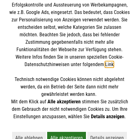
Erfolgskontrolle und Aussteuerung von Werbekampagnen,
Impressum
wie z.B. Google Ads, eingesetzt. Das bedeutet, dass Cookies
Datenschutz
Die Malteser
zur Personalisierung von Anzeigen verwendet werden. Sie
Barrierefreiheit
entscheiden selbst, welche Kategorien Sie zulassen
Kontakt
möchten. Beachten Sie jedoch, dass bei fehlender
Malteser in Deutschland
Zustimmung gegebenenfalls nicht mehr alle
Funktionalitäten der Webseite zur Verfügung stehen.
Malteserorden
Spendenkonto
Weitere Infos finden Sie in unseren speziellen Cookie-
Sharepoint
Datenschutzhinweisen unter folgendem
Link
.
Malteser Hilfsdienst e.V.
Technisch notwendige Cookies können nicht abgelehnt
Volksbank Kraichgau Wiesloch-Sinsheim eG
So finden Sie uns
werden, da ein Betrieb der Seite dann nicht mehr
IBAN: DE46672922000000407801
gewährleistet werden kann.
Mit dem Klick auf
Alle akzeptieren
stimmen Sie zusätzlich
BIC / S.W.I.F.T: GENODE61WIE
In den Weinäckern 3/1
dem Gebrauch der nicht notwendigen Cookies zu. Um Ihre
Der Malteser Hilfsdienst e.V. ist als eingetragene
Einstellungen anzupassen, wählen Sie
Details anzeigen
.
69168 Wiesloch
gemeinnützige Organisation von der Körperschaft- und
Telefon: 06222 9225 0
Gewerbesteuer befreit.
Email:
info.wiesloch@malteser.org
Alle ablehnen
Alle akzeptieren
Details anzeigen