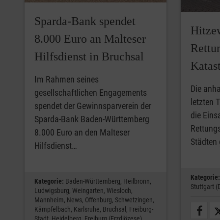
Sparda-Bank spendet
Hitzew
8.000 Euro an Malteser
Rettu
Hilfsdienst in Bruchsal
Katas
Im Rahmen seines
Die anha
gesellschaftlichen Engagements
letzten 
spendet der Gewinnsparverein der
die Eins
Sparda-Bank Baden-Württemberg
Rettungs
8.000 Euro an den Malteser
Städten 
Hilfsdienst…
Kategorie:
Kategorie:
Baden-Württemberg,
Heilbronn,
Stuttgart (
Ludwigsburg,
Weingarten,
Wiesloch,
Mannheim,
News,
Offenburg,
Schwetzingen,
Kämpfelbach,
Karlsruhe,
Bruchsal,
Freiburg-
Stadt,
Heidelberg,
Freiburg (Erzdiözese)