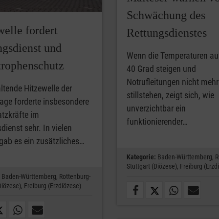
Schwächung des
elle fordert
Rettungsdienstes
ngsdienst und
Wenn die Temperaturen auf
trophenschutz
40 Grad steigen und
Notrufleitungen nicht mehr
ltende Hitzewelle der
stillstehen, zeigt sich, wie
Tage forderte insbesondere
unverzichtbar ein
atzkräfte im
funktionierender…
dienst sehr. In vielen
gab es ein zusätzliches…
Kategorie:
Baden-Württemberg,
R
Stuttgart (Diözese),
Freiburg (Erzd
Baden-Württemberg,
Rottenburg-
Diözese),
Freiburg (Erzdiözese)