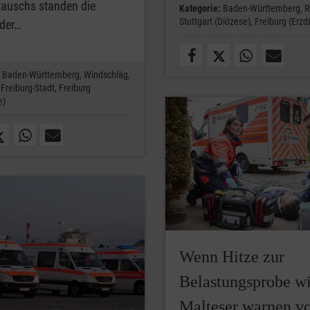
tauschs standen die
Kategorie:
Baden-Württemberg,
R
Stuttgart (Diözese),
Freiburg (Erzd
 der…
Baden-Württemberg,
Windschläg,
,
Freiburg-Stadt,
Freiburg
e)
Wenn Hitze zur
Belastungsprobe wi
Malteser warnen v