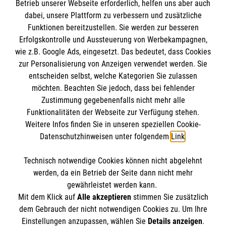
Betrieb unserer Webseite erforderlich, helfen uns aber auch
Informationen
dabei, unsere Plattform zu verbessern und zusätzliche
Funktionen bereitzustellen. Sie werden zur besseren
Erfolgskontrolle und Aussteuerung von Werbekampagnen,
Impressum
wie z.B. Google Ads, eingesetzt. Das bedeutet, dass Cookies
Datenschutz
Die Malteser
zur Personalisierung von Anzeigen verwendet werden. Sie
Barrierefreiheit
entscheiden selbst, welche Kategorien Sie zulassen
Kontakt
möchten. Beachten Sie jedoch, dass bei fehlender
Malteser in Deutschland
Zustimmung gegebenenfalls nicht mehr alle
Funktionalitäten der Webseite zur Verfügung stehen.
Malteserorden
Spendenkonto
Weitere Infos finden Sie in unseren speziellen Cookie-
Sharepoint
Datenschutzhinweisen unter folgendem
Link
.
Empfänger: Malteser Hilfsdienst e.V.
Technisch notwendige Cookies können nicht abgelehnt
Bank: Pax-Bank
So finden Sie uns
werden, da ein Betrieb der Seite dann nicht mehr
IBAN: DE95370601201201211189
gewährleistet werden kann.
Mit dem Klick auf
Alle akzeptieren
stimmen Sie zusätzlich
BIC: GENODED1PA7
​​​​​​Bahnhofstraße 20
dem Gebrauch der nicht notwendigen Cookies zu. Um Ihre
Der Malteser Hilfsdienst e.V. ist als eingetragene
Einstellungen anzupassen, wählen Sie
Details anzeigen
.
56414 Wallmerod