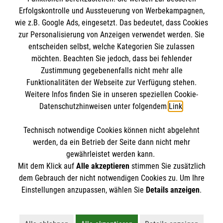
Erfolgskontrolle und Aussteuerung von Werbekampagnen,
Impressum
wie z.B. Google Ads, eingesetzt. Das bedeutet, dass Cookies
Datenschutz
Die Malteser
zur Personalisierung von Anzeigen verwendet werden. Sie
Barrierefreiheit
entscheiden selbst, welche Kategorien Sie zulassen
Kontakt
möchten. Beachten Sie jedoch, dass bei fehlender
Malteser in Deutschland
Zustimmung gegebenenfalls nicht mehr alle
Medizinproduktesicherheit
Malteserorden
Funktionalitäten der Webseite zur Verfügung stehen.
Spendenkonto
Nachhaltigkeit
Weitere Infos finden Sie in unseren speziellen Cookie-
Sharepoint
Prävention
Datenschutzhinweisen unter folgendem
Link
.
Mitarbeitenden-Bereich
Compliance
Empfänger: Malteser Hilfsdienst e.V.
Technisch notwendige Cookies können nicht abgelehnt
Pax-Bank für Kirche und Caritas eG
So finden Sie uns
werden, da ein Betrieb der Seite dann nicht mehr
IBAN: DE68 3706 0193 4006 4700 20
gewährleistet werden kann.
Mit dem Klick auf
Alle akzeptieren
stimmen Sie zusätzlich
BIC: GENODED 1PA7
Malteser Hilfsdienst e.V.
dem Gebrauch der nicht notwendigen Cookies zu. Um Ihre
Der Malteser Hilfsdienst e.V. ist als eingetragene
Einstellungen anzupassen, wählen Sie
Details anzeigen
.
An Vierzehnheiligen 9
gemeinnützige Organisation von der Körperschaft- und
36039 Fulda
Gewerbesteuer befreit.