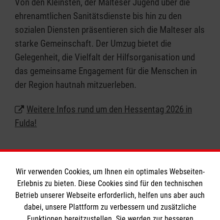
Von den Kleinsten, der Malteser Jugend über die
ehrenamtlichen Sanitätsdienste bis hin zu den
sozialen Diensten präsentieren sich die Malteser als
starke Gemeinschaft. Der Umzug bietet die
Gelegenheit, die Vielfalt der Hilfsorganisation und
das gemeinsame Engagement für die Menschen in
der Region hautnah mitzuerleben.
Weitere Infos rund um den Hessentag 2026 in
Fulda!
Wir verwenden Cookies, um Ihnen ein optimales Webseiten-
Erlebnis zu bieten. Diese Cookies sind für den technischen
Informationen
Betrieb unserer Webseite erforderlich, helfen uns aber auch
dabei, unsere Plattform zu verbessern und zusätzliche
Funktionen bereitzustellen. Sie werden zur besseren